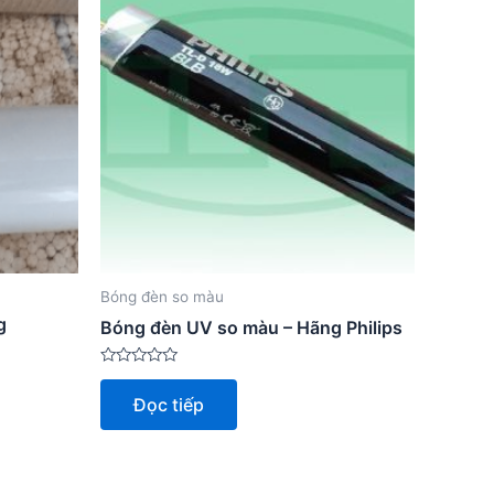
Bóng đèn so màu
g
Bóng đèn UV so màu – Hãng Philips
Được
xếp
Đọc tiếp
hạng
0
5
sao