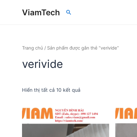
Nhảy
ViamTech
Tìm
tới
kiếm
nội
dung
Trang chủ
/ Sản phẩm được gắn thẻ “verivide”
verivide
Đã
Hiển thị tất cả 10 kết quả
sắp
xếp
theo
mới
nhất