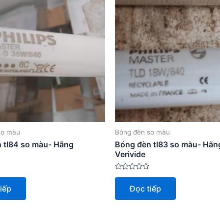
so màu
Bóng đèn so màu
 tl84 so màu- Hãng
Bóng đèn tl83 so màu- Hãn
Verivide
Được
xếp
iếp
Đọc tiếp
hạng
0
5
sao