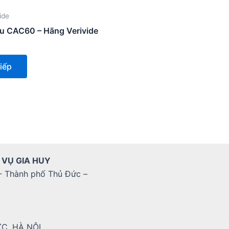
ide
u CAC60 – Hãng Verivide
iếp
 VỤ GIA HUY
- Thành phố Thủ Đức –
ỨC, HÀ NỘI