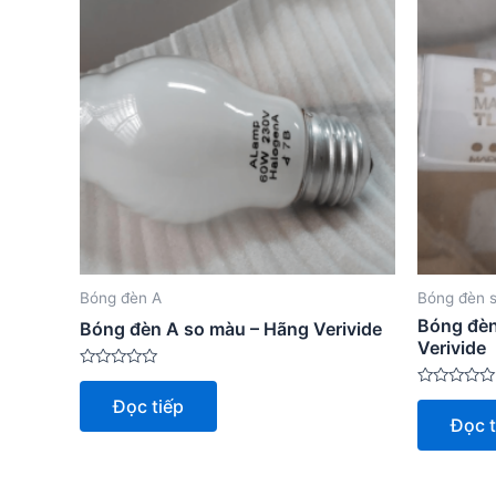
Bóng đèn A
Bóng đèn 
Bóng đèn
Bóng đèn A so màu – Hãng Verivide
Verivide
Được
xếp
Được
Đọc tiếp
hạng
xếp
Đọc t
0
hạng
5
0
sao
5
sao