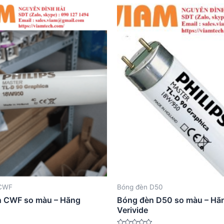
 CWF
Bóng đèn D50
n CWF so màu – Hãng
Bóng đèn D50 so màu – Hã
Verivide