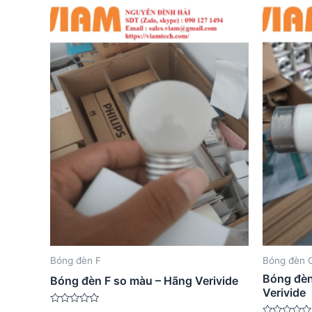
Bóng đèn F
Bóng đèn
Bóng đè
Bóng đèn F so màu – Hãng Verivide
Verivide
Được