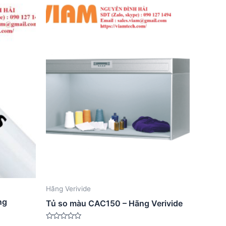
Hãng Verivide
ng
Tủ so màu CAC150 – Hãng Verivide
Được