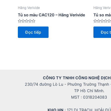
Hãng Verivide
Hãng Veriv
Tủ so màu CAC120 – Hãng Verivide
Tủ so mà
Được
Được
xếp
xếp
Đọc tiếp
Đọc t
hạng
hạng
0
0
5
5
sao
sao
CÔNG TY TNHH CÔNG NGHỆ DỊCH
230/74 đường Lò Lu - Phường Trường Thạnh 
TP Hồ Chí Minh.
MST : 0318204083
KHO HN
: 171 DI TRẠCH, HOÀI Đ