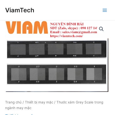
Nhảy
ViamTech
tới
Main
nội
dung
Men
Trang chủ
/
Thiết bị may mặc
/ Thước xám Grey Scale trong
ngành may mặc