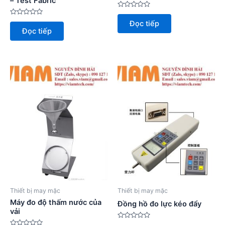
– Test Fabric
Được
xếp
Được
Đọc tiếp
hạng
xếp
Đọc tiếp
0
hạng
5
0
sao
5
sao
Thiết bị may mặc
Thiết bị may mặc
Máy đo độ thấm nước của
Đồng hồ đo lực kéo đẩy
vải
Được