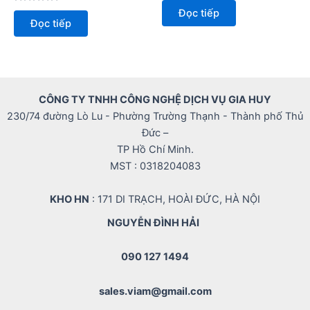
xếp
Được
Đọc tiếp
hạng
xếp
Đọc tiếp
0
hạng
5
0
sao
5
sao
CÔNG TY TNHH CÔNG NGHỆ DỊCH VỤ GIA HUY
230/74 đường Lò Lu - Phường Trường Thạnh - Thành phố Thủ
Đức –
TP Hồ Chí Minh.
MST : 0318204083
KHO HN
: 171 DI TRẠCH, HOÀI ĐỨC, HÀ NỘI
NGUYỄN ĐÌNH HẢI
090 127 1494
sales.viam@gmail.com