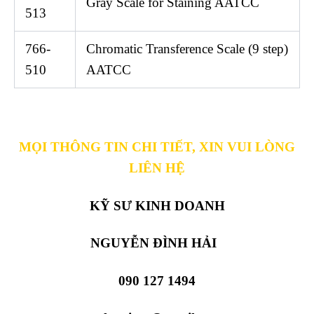
Gray Scale for Staining AATCC
513
766-
Chromatic Transference Scale (9 step)
510
AATCC
MỌI THÔNG TIN CHI TIẾT, XIN VUI LÒNG
LIÊN HỆ
KỸ SƯ KINH DOANH
NGUYỄN ĐÌNH HẢI
090 127 1494