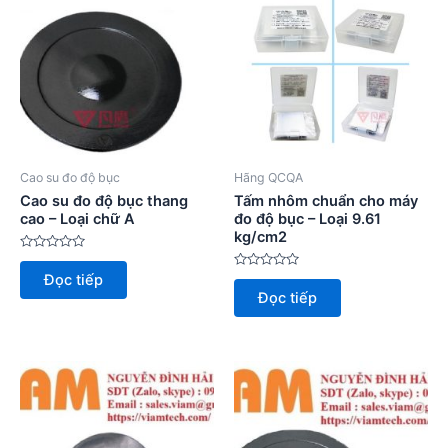
Cao su đo độ bục
Hãng QCQA
Cao su đo độ bục thang
Tấm nhôm chuẩn cho máy
cao – Loại chữ A
đo độ bục – Loại 9.61
kg/cm2
Được
xếp
Được
Đọc tiếp
hạng
xếp
0
Đọc tiếp
hạng
5
0
sao
5
sao