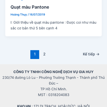
Quạt màu Pantone
Hoàng Thụy
/
16/07/2019
I: Giới thiệu về quạt màu pantone : Được coi như màu
sắc cơ bản thứ 5 bên cạnh 4
Phân
1
2
Kế tiếp
→
trang
bài
đăng
CÔNG TY TNHH CÔNG NGHỆ DỊCH VỤ GIA HUY
230/74 đường Lò Lu - Phường Trường Thạnh - Thành phố Thủ
Đức –
TP Hồ Chí Minh.
MST : 0318204083
KHO HN
: 171 DI TRẠCH, HOÀI ĐỨC, HÀ NỘI