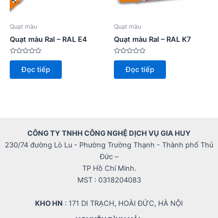
Quạt màu
Quạt màu
Quạt màu Ral – RAL E4
Quạt màu Ral – RAL K7
Được
Được
xếp
xếp
Đọc tiếp
Đọc tiếp
hạng
hạng
0
0
5
5
sao
sao
CÔNG TY TNHH CÔNG NGHỆ DỊCH VỤ GIA HUY
230/74 đường Lò Lu - Phường Trường Thạnh - Thành phố Thủ
Đức –
TP Hồ Chí Minh.
MST : 0318204083
KHO HN
: 171 DI TRẠCH, HOÀI ĐỨC, HÀ NỘI