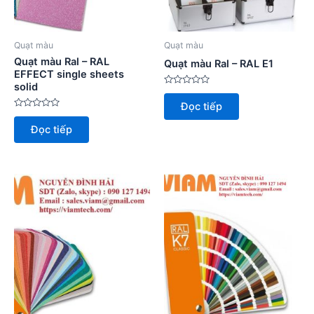
Quạt màu
Quạt màu
Quạt màu Ral – RAL
Quạt màu Ral – RAL E1
EFFECT single sheets
solid
Được
xếp
Đọc tiếp
hạng
Được
0
xếp
5
Đọc tiếp
hạng
sao
0
5
sao