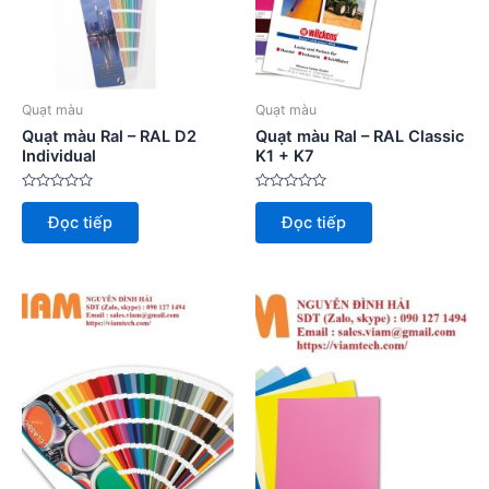
Quạt màu
Quạt màu
Quạt màu Ral – RAL D2
Quạt màu Ral – RAL Classic
Individual
K1 + K7
Được
Được
xếp
xếp
Đọc tiếp
Đọc tiếp
hạng
hạng
0
0
5
5
sao
sao