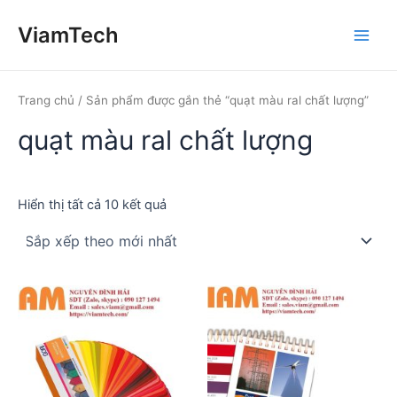
Nhảy
ViamTech
tới
Main
nội
dung
Men
Trang chủ
/ Sản phẩm được gắn thẻ “quạt màu ral chất lượng”
quạt màu ral chất lượng
Đã
Hiển thị tất cả 10 kết quả
sắp
xếp
theo
mới
nhất