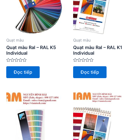
Quạt màu
Quạt màu
Quạt màu Ral – RAL K5
Quạt màu Ral – RAL K1
Individual
Individual
Được
Được
xếp
xếp
Đọc tiếp
Đọc tiếp
hạng
hạng
0
0
5
5
sao
sao