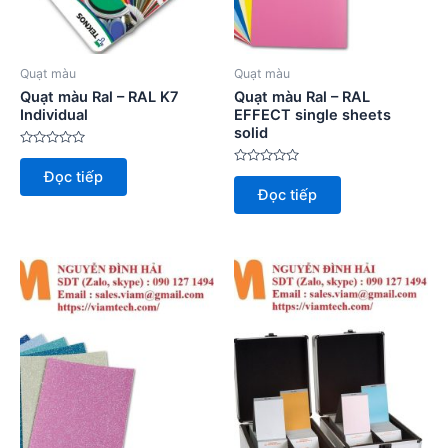
Quạt màu
Quạt màu
Quạt màu Ral – RAL K7
Quạt màu Ral – RAL
Individual
EFFECT single sheets
solid
Được
xếp
Được
Đọc tiếp
hạng
xếp
0
Đọc tiếp
hạng
5
0
sao
5
sao