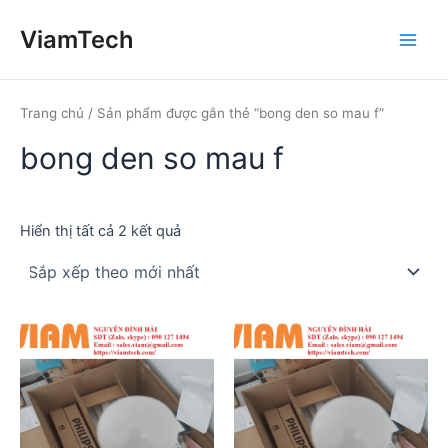
Nhảy
ViamTech
tới
Main
nội
dung
Men
Trang chủ
/ Sản phẩm được gắn thẻ “bong den so mau f”
bong den so mau f
Đã
Hiển thị tất cả 2 kết quả
sắp
xếp
theo
mới
nhất