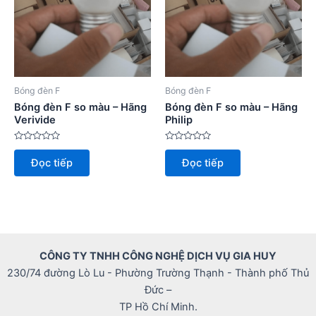
Bóng đèn F
Bóng đèn F
Bóng đèn F so màu – Hãng
Bóng đèn F so màu – Hãng
Verivide
Philip
Được
Được
xếp
xếp
Đọc tiếp
Đọc tiếp
hạng
hạng
0
0
5
5
sao
sao
CÔNG TY TNHH CÔNG NGHỆ DỊCH VỤ GIA HUY
230/74 đường Lò Lu - Phường Trường Thạnh - Thành phố Thủ
Đức –
TP Hồ Chí Minh.