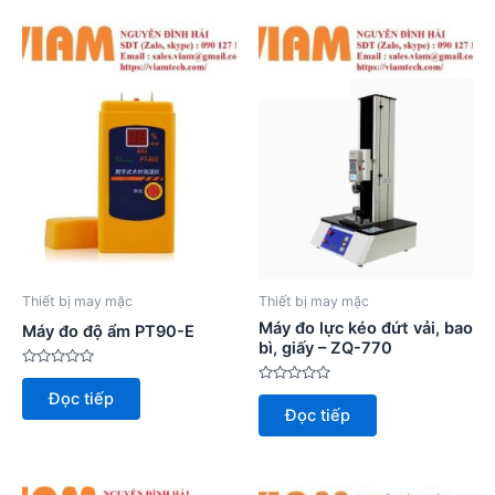
Thiết bị may mặc
Thiết bị may mặc
Máy đo lực kéo đứt vải, bao
Máy đo độ ẩm PT90-E
bì, giấy – ZQ-770
Được
xếp
Được
Đọc tiếp
hạng
xếp
Đọc tiếp
0
hạng
5
0
sao
5
sao