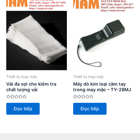
Thiết bị may mặc
Thiết bị may mặc
Vải đa sợi cho kiểm tra
Máy dò kim loại cầm tay
chất lượng vải
trong may mặc – TY-28MJ
Được
Được
xếp
xếp
Đọc tiếp
Đọc tiếp
hạng
hạng
0
0
5
5
sao
sao