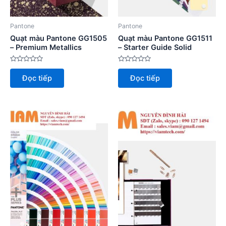
Pantone
Pantone
Quạt màu Pantone GG1505
Quạt màu Pantone GG1511
– Premium Metallics
– Starter Guide Solid
Được
Được
xếp
xếp
Đọc tiếp
Đọc tiếp
hạng
hạng
0
0
5
5
sao
sao