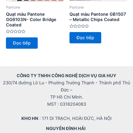
Pantone
Pantone
Quạt màu Pantone
Quạt màu Pantone GB1507
GG6103N- Color Bridge
– Metallic Chips Coated
Coated
Được
xếp
Được
Đọc tiếp
hạng
xếp
0
Đọc tiếp
hạng
5
0
sao
5
sao
CÔNG TY TNHH CÔNG NGHỆ DỊCH VỤ GIA HUY
230/74 đường Lò Lu - Phường Trường Thạnh - Thành phố Thủ
Đức –
TP Hồ Chí Minh.
MST : 0318204083
KHO HN
: 171 DI TRẠCH, HOÀI ĐỨC, HÀ NỘI
NGUYỄN ĐÌNH HẢI