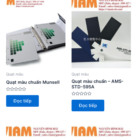
Quạt màu
Quạt màu
Quạt màu chuẩn – AMS-
Quạt màu chuẩn Munsell
STD-595A
Được
xếp
Được
Đọc tiếp
hạng
xếp
Đọc tiếp
0
hạng
5
0
sao
5
sao