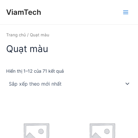
Nhảy
ViamTech
tới
Main
nội
dung
Men
Trang chủ
/ Quạt màu
Quạt màu
Đã
Hiển thị 1–12 của 71 kết quả
sắp
xếp
theo
mới
nhất