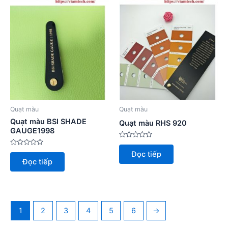
Quạt màu
Quạt màu
Quạt màu BSI SHADE
Quạt màu RHS 920
GAUGE1998
Được
xếp
Được
Đọc tiếp
hạng
xếp
Đọc tiếp
0
hạng
5
0
sao
5
sao
1
2
3
4
5
6
→