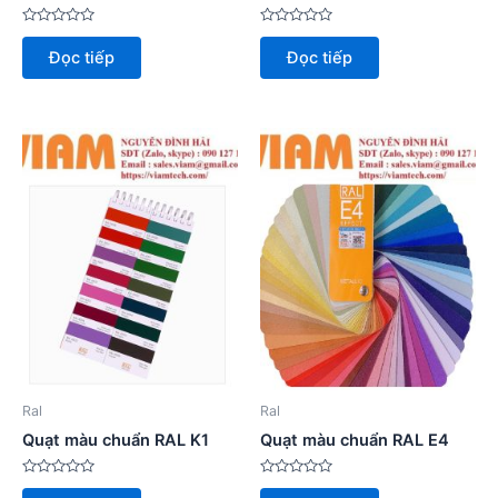
Được
Được
xếp
xếp
Đọc tiếp
Đọc tiếp
hạng
hạng
0
0
5
5
sao
sao
Ral
Ral
Quạt màu chuẩn RAL K1
Quạt màu chuẩn RAL E4
Được
Được