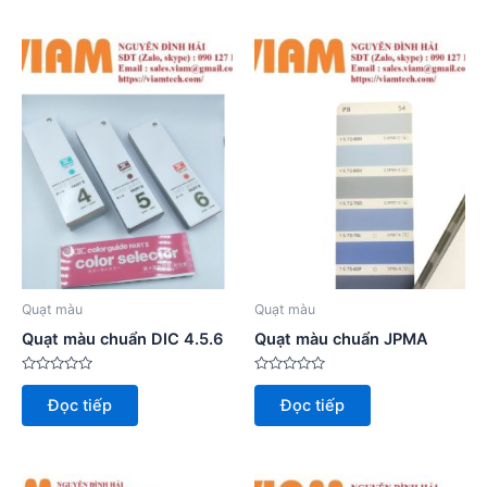
sao
sao
Quạt màu
Quạt màu
Quạt màu chuẩn DIC 4.5.6
Quạt màu chuẩn JPMA
Được
Được
xếp
xếp
Đọc tiếp
Đọc tiếp
hạng
hạng
0
0
5
5
sao
sao