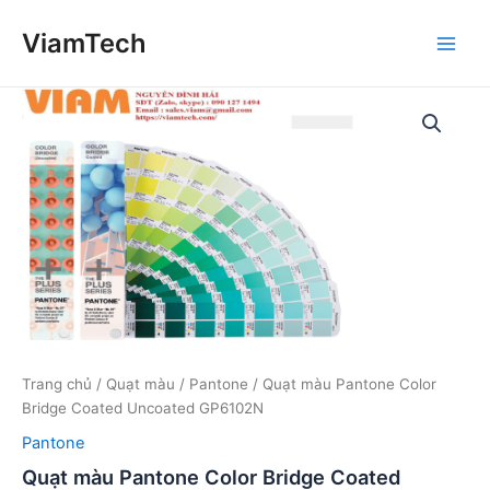
Nhảy
ViamTech
tới
Main
nội
dung
Men
Trang chủ
/
Quạt màu
/
Pantone
/ Quạt màu Pantone Color
Bridge Coated Uncoated GP6102N
Pantone
Quạt màu Pantone Color Bridge Coated