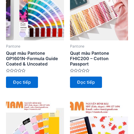
Pantone
Pantone
Quạt màu Pantone
Quạt màu Pantone
GP1601N-Formula Guide
FHIC200 – Cotton
Coated & Uncoated
Passport
Được
Được
xếp
xếp
Đọc tiếp
Đọc tiếp
hạng
hạng
0
0
5
5
sao
sao