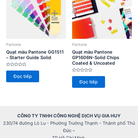
Pantone
Pantone
Quạt màu Pantone GG1511
Quạt màu Pantone
– Starter Guide Solid
GP1606N-Solid Chips
Coated & Uncoated
Được
xếp
Được
Đọc tiếp
hạng
xếp
0
Đọc tiếp
hạng
5
0
sao
5
sao
CÔNG TY TNHH CÔNG NGHỆ DỊCH VỤ GIA HUY
230/74 đường Lò Lu - Phường Trường Thạnh - Thành phố Thủ
Đức –
TP Hồ Chí Minh.