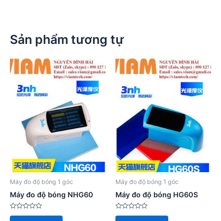
Sản phẩm tương tự
Máy đo độ bóng 1 góc
Máy đo độ bóng 1 góc
Máy đo độ bóng NHG60
Máy đo độ bóng HG60S
Được
Được
xếp
xếp