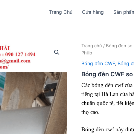
Trang Chủ
Cửa hàng
Sản phẩ
Trang chủ
/
Bóng đèn so
Philip
Bóng đèn CWF
,
Bóng đ
Bóng đèn CWF so 
Các bóng đèn cwf của 
riêng tại Hà Lan của h
chuẩn quốc tế, tiết ki
thọ cao.
Bóng đèn cwf này đượ