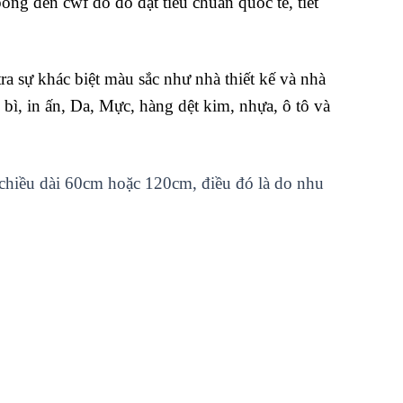
óng đèn cwf do đó đạt tiêu chuẩn quốc tế, tiết
 sự khác biệt màu sắc như nhà thiết kế và nhà
bì, in ấn, Da, Mực, hàng dệt kim, nhựa, ô tô và
chiều dài 60cm hoặc 120cm, điều đó là do nhu