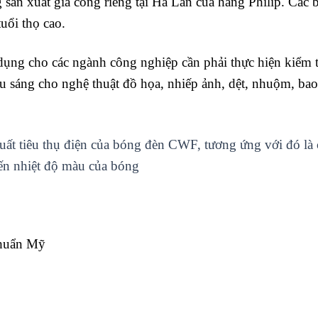
sản xuất gia công riêng tại Hà Lan của hãng Philip. Các b
uổi thọ cao.
ng cho các ngành công nghiệp cần phải thực hiện kiểm tra
u sáng cho nghệ thuật đồ họa, nhiếp ảnh, dệt, nhuộm, bao 
t tiêu thụ điện của bóng đèn CWF, tương ứng với đó là 
ến nhiệt độ màu của bóng
chuẩn Mỹ