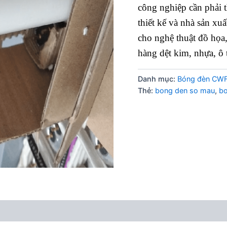
công nghiệp cần phải t
thiết kế và nhà sản xu
cho nghệ thuật đồ họa,
hàng dệt kim, nhựa, ô
Danh mục:
Bóng đèn CW
Thẻ:
bong den so mau
,
bo