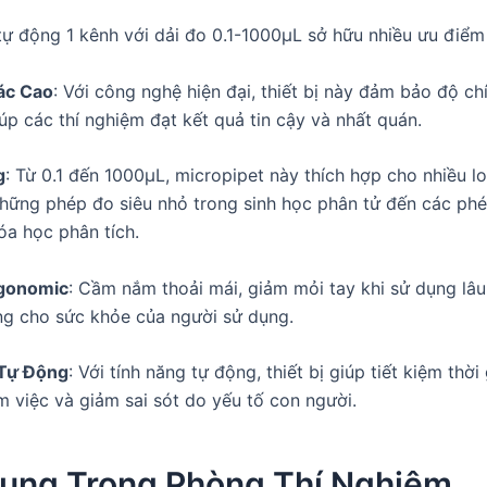
tự động 1 kênh với dải đo 0.1-1000µL sở hữu nhiều ưu điểm 
ác Cao
: Với công nghệ hiện đại, thiết bị này đảm bảo độ ch
úp các thí nghiệm đạt kết quả tin cậy và nhất quán.
g
: Từ 0.1 đến 1000µL, micropipet này thích hợp cho nhiều loạ
hững phép đo siêu nhỏ trong sinh học phân tử đến các phé
óa học phân tích.
rgonomic
: Cầm nắm thoải mái, giảm mỏi tay khi sử dụng lâu 
ng cho sức khỏe của người sử dụng.
Tự Động
: Với tính năng tự động, thiết bị giúp tiết kiệm thời
àm việc và giảm sai sót do yếu tố con người.
ụng Trong Phòng Thí Nghiệm