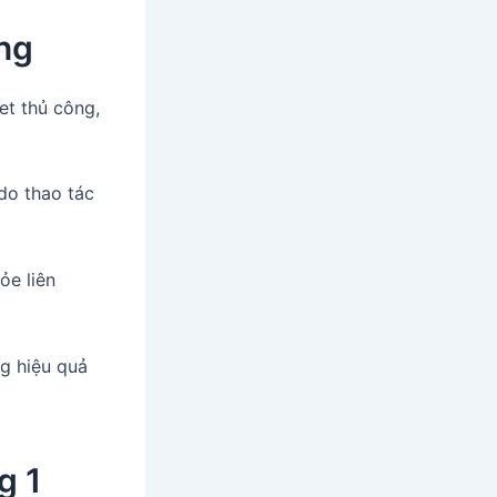
ộng
et thủ công,
 do thao tác
ỏe liên
ng hiệu quả
g 1