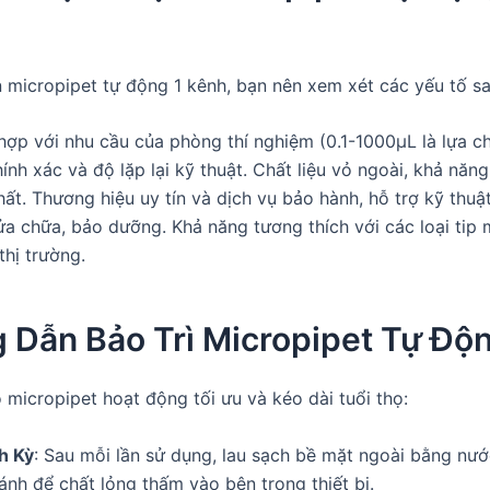
n micropipet tự động 1 kênh, bạn nên xem xét các yếu tố sa
hợp với nhu cầu của phòng thí nghiệm (0.1-1000µL là lựa ch
ính xác và độ lặp lại kỹ thuật. Chất liệu vỏ ngoài, khả năng
hất. Thương hiệu uy tín và dịch vụ bảo hành, hỗ trợ kỹ thuậ
sửa chữa, bảo dưỡng. Khả năng tương thích với các loại tip 
thị trường.
 Dẫn Bảo Trì Micropipet Tự Độ
micropipet hoạt động tối ưu và kéo dài tuổi thọ:
h Kỳ
: Sau mỗi lần sử dụng, lau sạch bề mặt ngoài bằng nư
ánh để chất lỏng thấm vào bên trong thiết bị.