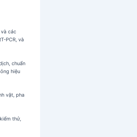
 và các
RT-PCR, và
dịch, chuẩn
lỏng hiệu
nh vật, pha
kiểm thử,