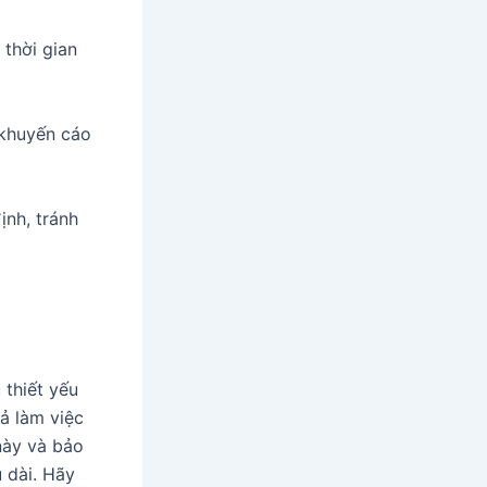
 thời gian
 khuyến cáo
ịnh, tránh
 thiết yếu
ả làm việc
này và bảo
u dài. Hãy