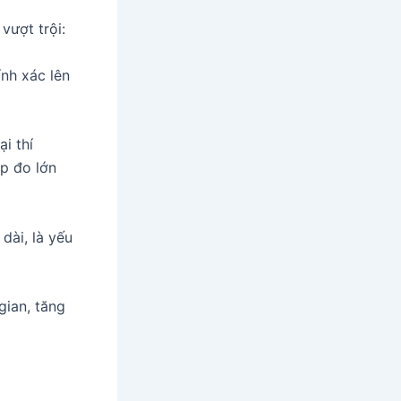
vượt trội:
ính xác lên
i thí
p đo lớn
dài, là yếu
 gian, tăng