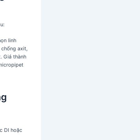
u:
ọn linh
 chống axit,
t. Giá thành
micropipet
ng
ớc DI hoặc