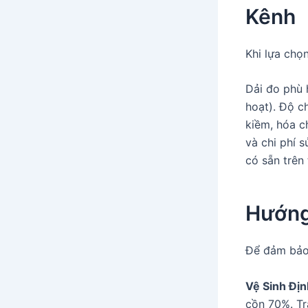
Kênh
Khi lựa chọ
Dải đo phù 
hoạt). Độ ch
kiềm, hóa c
và chi phí 
có sẵn trên 
Hướng
Để đảm bảo 
Vệ Sinh Địn
cồn 70%. Tr