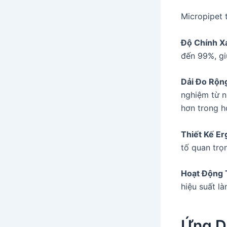
Micropipet 
Độ Chính X
đến 99%, gi
Dải Đo Rộn
nghiệm từ n
hơn trong h
Thiết Kế E
tố quan trọ
Hoạt Động 
hiệu suất l
Ứng D