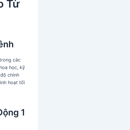
o Từ
Kênh
 trong các
hoa học, kỹ
 độ chính
inh hoạt tối
Động 1