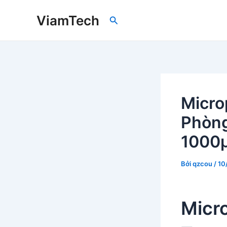
Nhảy
ViamTech
Tìm
tới
kiếm
nội
dung
Micro
Phòng
1000
Bởi
qzcou
/
10
Micr