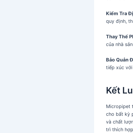
Kiểm Tra Đ
quy định, t
Thay Thế P
của nhà sản
Bảo Quản 
tiếp xúc với
Kết L
Micropipet 
cho bất kỳ 
và chất lượ
trì thích hợ