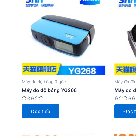
Máy đo độ bóng 3 góc
Máy đo độ
Máy đo độ bóng YG268
Máy đo 
Được
Được
xếp
xếp
Đọc tiếp
Đọc t
hạng
hạng
0
0
5
5
sao
sao