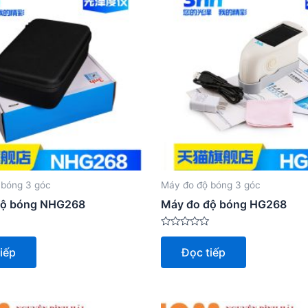
 bóng 3 góc
Máy đo độ bóng 3 góc
độ bóng NHG268
Máy đo độ bóng HG268
Được
xếp
iếp
Đọc tiếp
hạng
0
5
sao