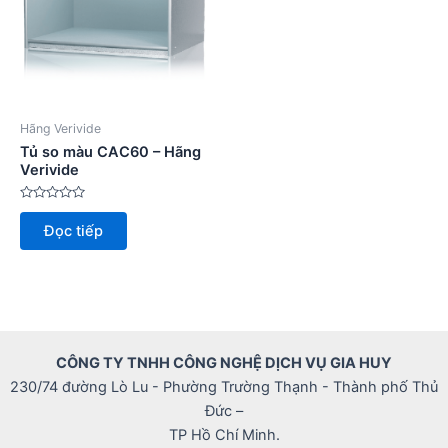
Hãng Verivide
Tủ so màu CAC60 – Hãng
Verivide
Được
xếp
Đọc tiếp
hạng
0
5
sao
CÔNG TY TNHH CÔNG NGHỆ DỊCH VỤ GIA HUY
230/74 đường Lò Lu - Phường Trường Thạnh - Thành phố Thủ
Đức –
TP Hồ Chí Minh.