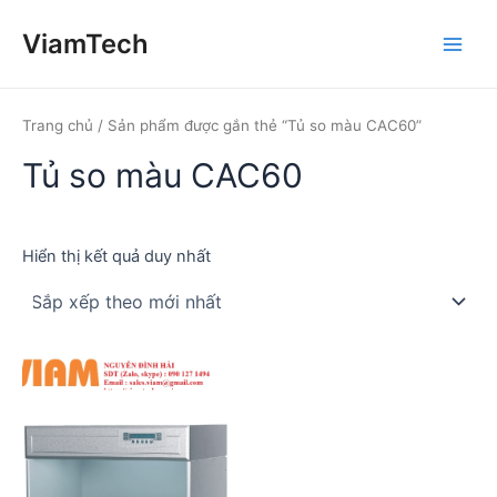
Nhảy
ViamTech
tới
Main
nội
dung
Men
Trang chủ
/ Sản phẩm được gắn thẻ “Tủ so màu CAC60”
Tủ so màu CAC60
Hiển thị kết quả duy nhất