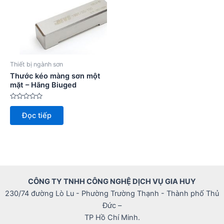
Thiết bị ngành sơn
Thước kéo màng sơn một
mặt – Hãng Biuged
Được
xếp
Đọc tiếp
hạng
0
5
sao
CÔNG TY TNHH CÔNG NGHỆ DỊCH VỤ GIA HUY
230/74 đường Lò Lu - Phường Trường Thạnh - Thành phố Thủ
Đức –
TP Hồ Chí Minh.