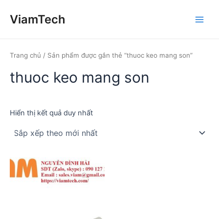
Nhảy
ViamTech
tới
Main
nội
dung
Men
Trang chủ
/ Sản phẩm được gắn thẻ “thuoc keo mang son”
thuoc keo mang son
Hiển thị kết quả duy nhất