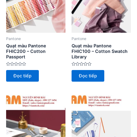
Pantone
Pantone
Quạt màu Pantone
Quạt màu Pantone
FHIC200 – Cotton
FHIC100 – Cotton Swatch
Passport
Library
Được
Được
xếp
xếp
Đọc tiếp
Đọc tiếp
hạng
hạng
0
0
5
5
sao
sao