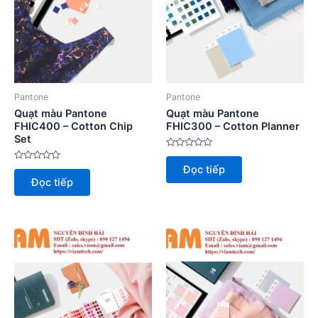
Pantone
Pantone
Quạt màu Pantone
Quạt màu Pantone
FHIC400 – Cotton Chip
FHIC300 – Cotton Planner
Set
Được
xếp
Được
Đọc tiếp
hạng
xếp
0
Đọc tiếp
hạng
5
0
sao
5
sao