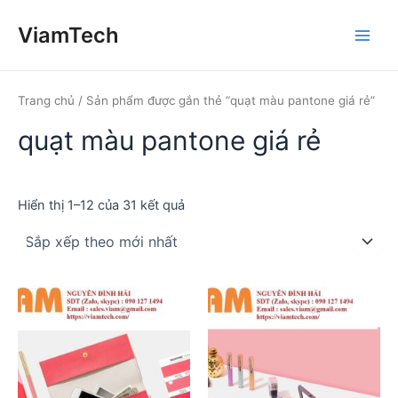
Nhảy
ViamTech
tới
Main
nội
dung
Men
Trang chủ
/ Sản phẩm được gắn thẻ “quạt màu pantone giá rẻ”
quạt màu pantone giá rẻ
Đã
Hiển thị 1–12 của 31 kết quả
sắp
xếp
theo
mới
nhất