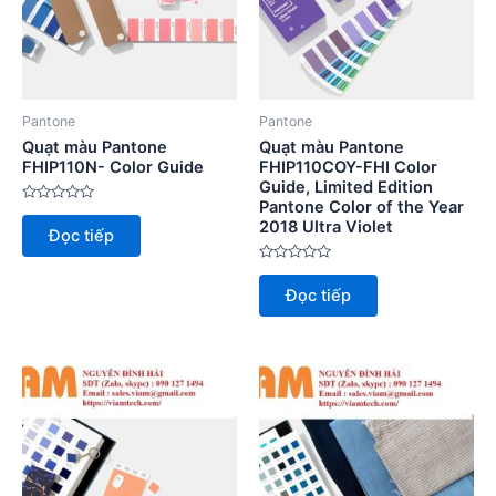
Pantone
Pantone
Quạt màu Pantone
Quạt màu Pantone
FHIP110N- Color Guide
FHIP110COY-FHI Color
Guide, Limited Edition
Pantone Color of the Year
Được
2018 Ultra Violet
xếp
Đọc tiếp
hạng
0
5
Được
sao
xếp
Đọc tiếp
hạng
0
5
sao