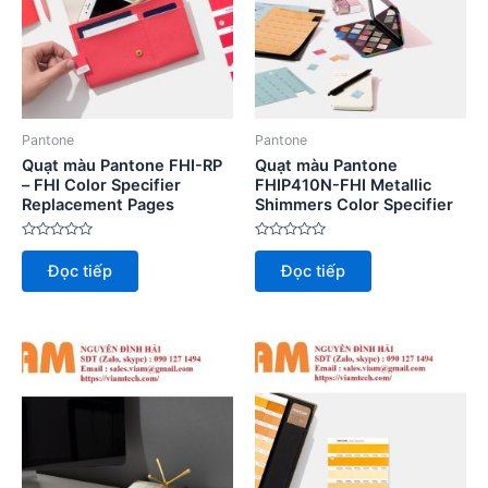
Pantone
Pantone
Quạt màu Pantone FHI-RP
Quạt màu Pantone
– FHI Color Specifier
FHIP410N-FHI Metallic
Replacement Pages
Shimmers Color Specifier
Được
Được
xếp
xếp
Đọc tiếp
Đọc tiếp
hạng
hạng
0
0
5
5
sao
sao