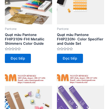
Pantone
Pantone
Quạt màu Pantone
Quạt màu Pantone
FHIP310N-FHI Metallic
FHIP230N- Color Specifier
Shimmers Color Guide
and Guide Set
Được
Được
xếp
xếp
Đọc tiếp
Đọc tiếp
hạng
hạng
0
0
5
5
sao
sao