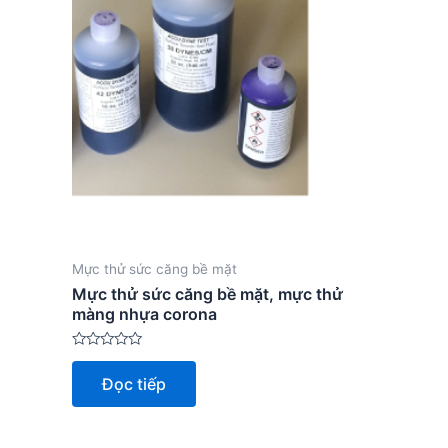
Mực thử sức căng bề mặt
Mực thử sức căng bề mặt, mực thử
màng nhựa corona
Được
xếp
Đọc tiếp
hạng
0
5
sao