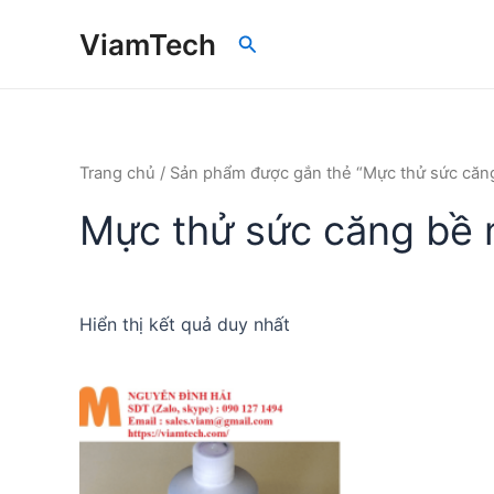
Nhảy
ViamTech
Tìm
tới
kiếm
nội
dung
Trang chủ
/ Sản phẩm được gắn thẻ “Mực thử sức căn
Mực thử sức căng bề 
Hiển thị kết quả duy nhất