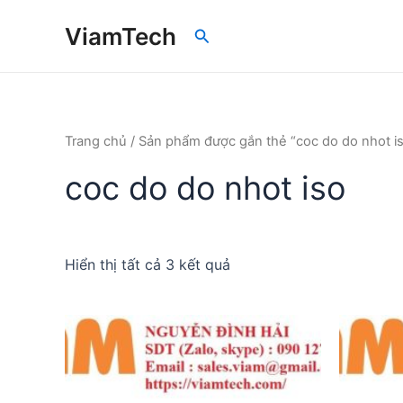
Nhảy
ViamTech
Tìm
tới
kiếm
nội
dung
Trang chủ
/ Sản phẩm được gắn thẻ “coc do do nhot i
coc do do nhot iso
Đã
Hiển thị tất cả 3 kết quả
sắp
xếp
theo
mới
nhất