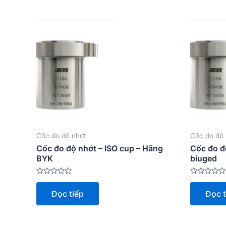
Cốc đo độ nhớt
Cốc đo độ 
Cốc đo độ nhớt – ISO cup – Hãng
Cốc đo đ
BYK
biuged
Được
Được
xếp
xếp
Đọc tiếp
Đọc t
hạng
hạng
0
0
5
5
sao
sao