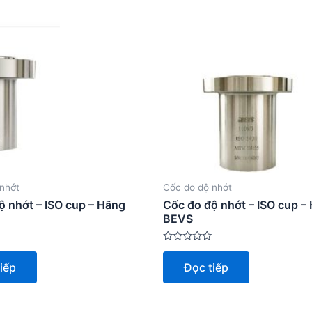
nhớt
Cốc đo độ nhớt
ộ nhớt – ISO cup – Hãng
Cốc đo độ nhớt – ISO cup –
BEVS
Được
xếp
iếp
Đọc tiếp
hạng
0
5
sao