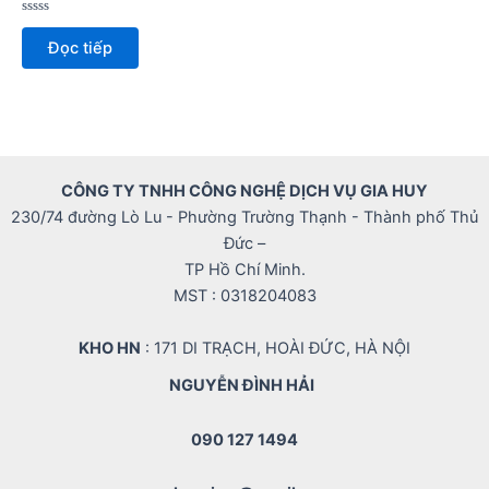
Được
xếp
Đọc tiếp
hạng
0
5
sao
CÔNG TY TNHH CÔNG NGHỆ DỊCH VỤ GIA HUY
230/74 đường Lò Lu - Phường Trường Thạnh - Thành phố Thủ
Đức –
TP Hồ Chí Minh.
MST : 0318204083
KHO HN
: 171 DI TRẠCH, HOÀI ĐỨC, HÀ NỘI
NGUYỄN ĐÌNH HẢI
090 127 1494