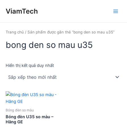
Nhảy
ViamTech
tới
Main
nội
dung
Men
Trang chủ
/ Sản phẩm được gắn thẻ “bong den so mau u35”
bong den so mau u35
Hiển thị kết quả duy nhất
Bóng đèn so màu
Bóng đèn U35 so màu –
Hãng GE