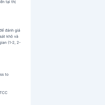
n tại thị
để đánh giá
sát khô và
ian (1-2, 2-
ss to
ATCC