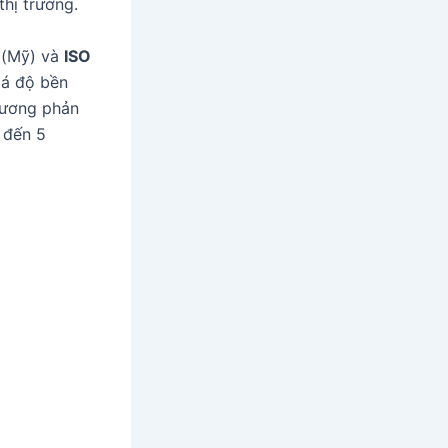
hị trường.
(Mỹ) và
ISO
iá độ bền
tương phản
 đến 5