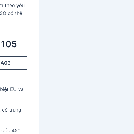
ám theo yêu
ISO có thể
 105
-A03
biệt EU và
, có trung
 góc 45°