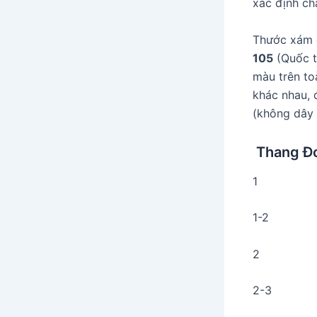
xác định ch
Thước xám đ
105
(Quốc t
màu trên t
khác nhau, 
(không dây
Thang Đo
1
1-2
2
2-3