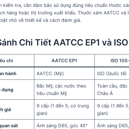
nh kiểm tra, cần đảm bảo sử dụng đúng tiêu chuẩn thước x
ch hàng hoặc thị trường xuất khẩu. Thước xám AATCC và 
biệt nhỏ về thiết kế và cách đánh giá.
Sánh Chi Tiết AATCC EP1 và ISO
êu chí
AATCC EP1
ISO 105
an hành
AATCC (Mỹ)
ISO (Quốc tế)
Bắc Mỹ, các nước theo
Toàn cầu, đặc 
p dụng
tiêu chuẩn Mỹ
Châu Á
9 cấp (1 đến 5, có trung
9 cấp (1 đến 5
h giá
gian)
gian)
quan sát
Ánh sáng D65, góc 45°
Ánh sáng D65,