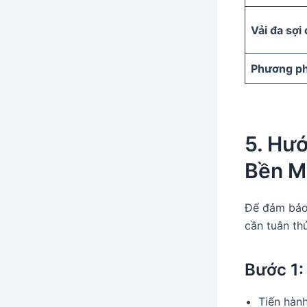
Vải đa sợi
Phương ph
5. Hư
Bền M
Để đảm bảo 
cần tuân th
Bước 1:
Tiến hàn