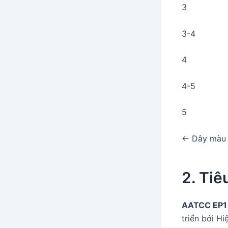
3
3-4
4
4-5
5
← Dây màu 
2. Ti
AATCC EP1
triển bởi H