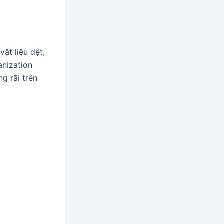
ật liệu dệt,
anization
g rãi trên