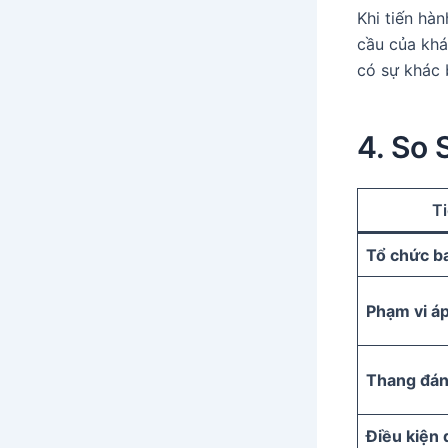
Khi tiến hà
cầu của khá
có sự khác 
4. So 
Ti
Tổ chức b
Phạm vi á
Thang đán
Điều kiện 