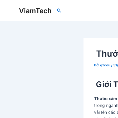
Nhảy
ViamTech
Tìm
tới
kiếm
nội
dung
Thướ
Bởi
qzcou
/
31
Giới 
Thước xám 
trong ngàn
vải lên các 