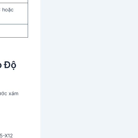
C hoặc
o Độ
hước xám
05-X12