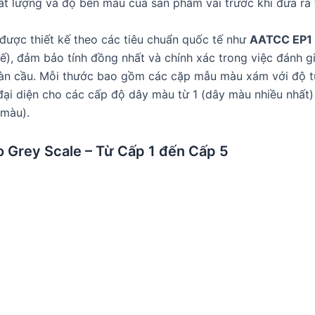
ất lượng và độ bền màu của sản phẩm vải trước khi đưa ra t
ược thiết kế theo các tiêu chuẩn quốc tế như
AATCC EP1
ế), đảm bảo tính đồng nhất và chính xác trong việc đánh g
oàn cầu. Mỗi thước bao gồm các cặp mẫu màu xám với độ 
đại diện cho các cấp độ dây màu từ 1 (dây màu nhiều nhất)
 màu).
 Grey Scale – Từ Cấp 1 đến Cấp 5