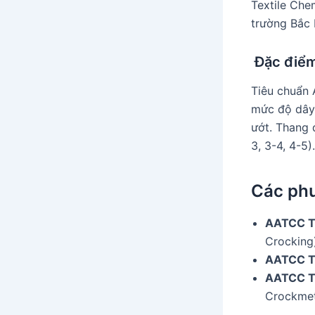
Textile Chem
trường Bắc 
Đặc điểm
Tiêu chuẩn 
mức độ dây 
ướt. Thang 
3, 3-4, 4-5).
Các phư
AATCC 
Crocking
AATCC T
AATCC T
Crockme