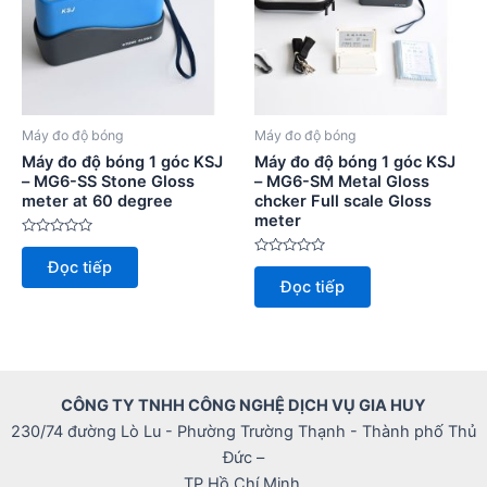
Máy đo độ bóng
Máy đo độ bóng
Máy đo độ bóng 1 góc KSJ
Máy đo độ bóng 1 góc KSJ
– MG6-SS Stone Gloss
– MG6-SM Metal Gloss
meter at 60 degree
chcker Full scale Gloss
meter
Được
xếp
Được
Đọc tiếp
hạng
xếp
0
Đọc tiếp
hạng
5
0
sao
5
sao
CÔNG TY TNHH CÔNG NGHỆ DỊCH VỤ GIA HUY
230/74 đường Lò Lu - Phường Trường Thạnh - Thành phố Thủ
Đức –
TP Hồ Chí Minh.