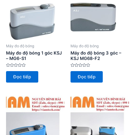
Máy đo độ bóng
Máy đo độ bóng
Máy đo độ bóng 1 góc KSJ
Máy đo độ bóng 3 góc –
– MG6-S1
KSJ MG68-F2
Được
Được
xếp
xếp
Đọc tiếp
Đọc tiếp
hạng
hạng
0
0
5
5
sao
sao