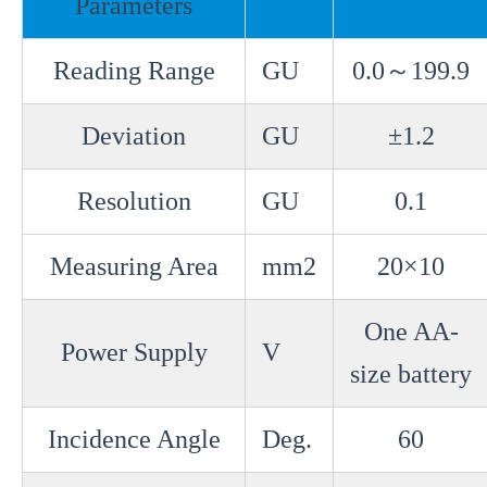
Parameters
Reading Range
GU
0.0
～
199.9
Deviation
GU
±1.2
Resolution
GU
0.1
Measuring Area
mm2
20×10
One AA-
Power Supply
V
size battery
Incidence Angle
Deg.
60