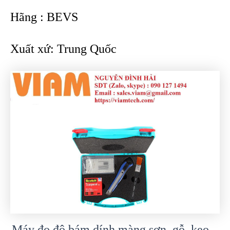
Hãng : BEVS
Xuất xứ: Trung Quốc
Máy đo độ bám dính màng sơn, gỗ, keo –