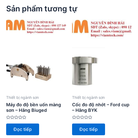
Sản phẩm tương tự
Thiết bị ngành sơn
Thiết bị ngành sơn
Máy đo độ bền uốn màng
Cốc đo độ nhớt – Ford cup
sơn – Hãng Biuged
– Hãng BYK
Được
Được
xếp
xếp
Đọc tiếp
Đọc tiếp
hạng
hạng
0
0
5
5