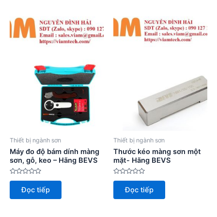
sao
sao
Thiết bị ngành sơn
Thiết bị ngành sơn
Máy đo độ bám dính màng
Thước kéo màng sơn một
sơn, gỗ, keo – Hãng BEVS
mặt- Hãng BEVS
Được
Được
xếp
xếp
Đọc tiếp
Đọc tiếp
hạng
hạng
0
0
5
5
sao
sao