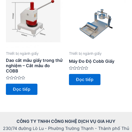
Thiết bị ngành giấy
Thiết bị ngành giấy
Dao cắt mẫu giấy trong thử
Máy Đo Độ Cobb Giấy
nghiệm – Cắt mẫu đo
COBB
Được
xếp
Đọc tiếp
hạng
Được
0
xếp
5
Đọc tiếp
hạng
sao
0
5
sao
CÔNG TY TNHH CÔNG NGHỆ DỊCH VỤ GIA HUY
230/74 đường Lò Lu - Phường Trường Thạnh - Thành phố Thủ