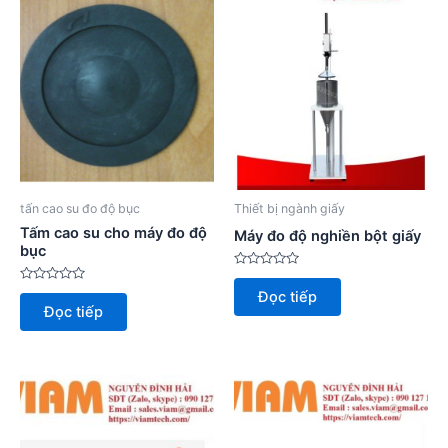
tấn cao su đo độ bục
Thiết bị ngành giấy
Tấm cao su cho máy đo độ
Máy đo độ nghiền bột giấy
bục
Được
xếp
Được
Đọc tiếp
hạng
xếp
Đọc tiếp
0
hạng
5
0
sao
5
sao