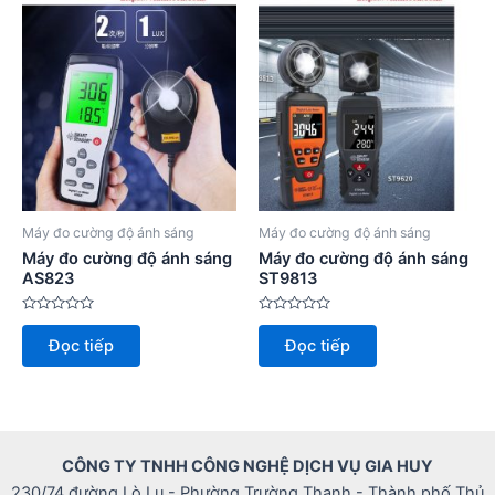
Máy đo cường độ ánh sáng
Máy đo cường độ ánh sáng
Máy đo cường độ ánh sáng
Máy đo cường độ ánh sáng
AS823
ST9813
Được
Được
xếp
xếp
Đọc tiếp
Đọc tiếp
hạng
hạng
0
0
5
5
sao
sao
CÔNG TY TNHH CÔNG NGHỆ DỊCH VỤ GIA HUY
230/74 đường Lò Lu - Phường Trường Thạnh - Thành phố Thủ