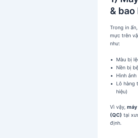
& bao 
Trong in ấn
mực trên vậ
như:
Màu bị l
Nền bị bệ
Hình ảnh 
Lô hàng 
hiệu)
Vì vậy,
máy 
(QC)
tại xư
định.