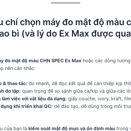
u chí chọn máy đo mật độ màu c
ao bì (và lý do Ex Max được qu
y đo mật độ màu CHN SPEC Ex Max
hoặc các dòng tương
p nên cân nhắc:
 & thao tác:
đo nhanh, dễ đọc kết quả để can thiệp kịp thờ
h đo lặp:
quan trọng để so sánh giữa ca/kíp và giữa các lô
làm việc với vật liệu đa dạng:
giấy couche, ivory, kraft, fi
 dụng khi triển khai QC:
dễ đào tạo, dễ dùng trong môi tr
u của bạn là
kiểm soát mật độ mực và ổn định màu
trong 