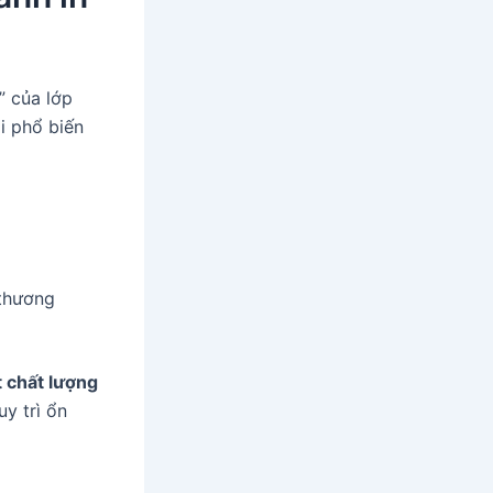
 của lớp
i phổ biến
 thương
 chất lượng
y trì ổn