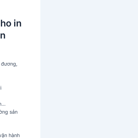
ho in
an
 đương,
i
lm…
ường sản
vận hành