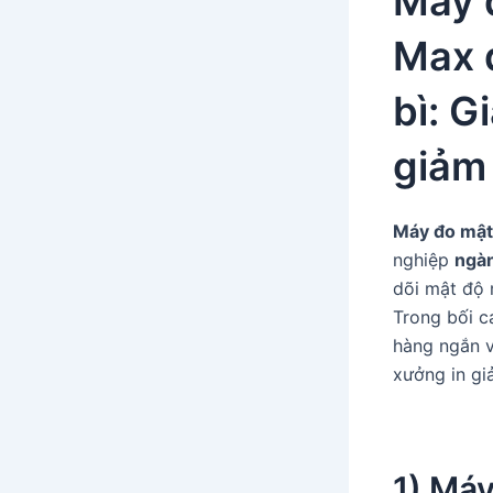
Máy 
Max 
bì: G
giảm
Máy đo mật
nghiệp
ngàn
dõi mật độ 
Trong bối c
hàng ngắn v
xưởng in giả
1) Máy