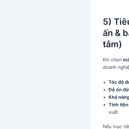
5) Tiê
ấn & b
tâm)
Khi chọn
má
doanh nghiệ
Tốc độ đo
Độ ổn địn
Khả năng 
Tính tiện
xuất
Nếu mục tiê