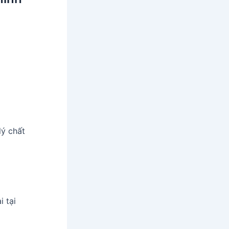
lý chất
 tại