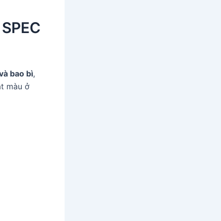
N SPEC
và bao bì
,
át màu ở