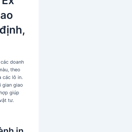
 Ex
bao
định,
 các doanh
màu, theo
 các lô in.
 gian giao
 hợp giúp
vật tư.
ành in