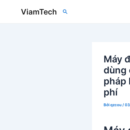
Nhảy
ViamTech
Tìm
tới
kiếm
nội
dung
Máy đ
dùng 
pháp 
phí
Bởi
qzcou
/
03