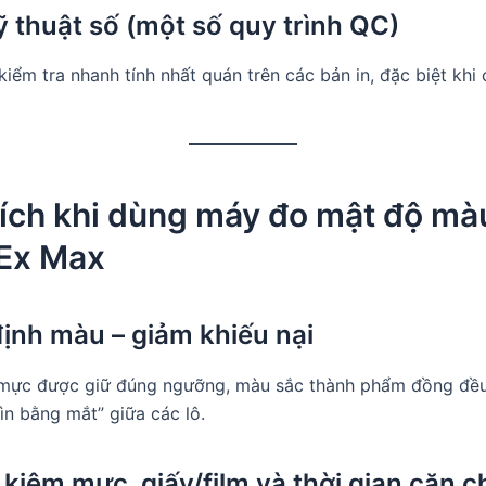
kỹ thuật số (một số quy trình QC)
iểm tra nhanh tính nhất quán trên các bản in, đặc biệt khi 
i ích khi dùng máy đo mật độ m
Ex Max
định màu – giảm khiếu nại
 mực được giữ đúng ngưỡng, màu sắc thành phẩm đồng đều
ìn bằng mắt” giữa các lô.
t kiệm mực, giấy/film và thời gian căn c