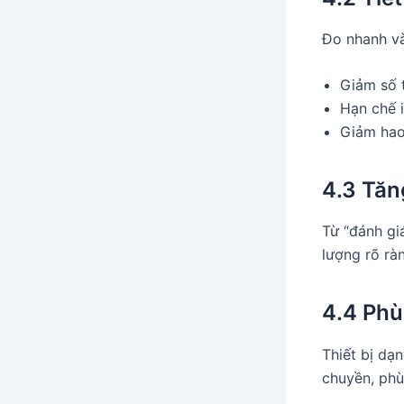
Đo nhanh và
Giảm số t
Hạn chế i
Giảm hao 
4.3 Tăn
Từ “đánh gi
lượng rõ rà
4.4 Phù
Thiết bị dạ
chuyền, phù