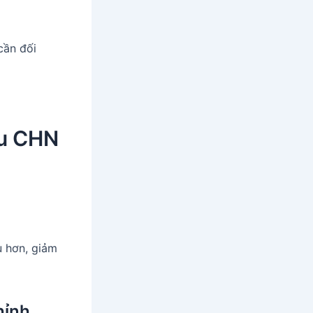
cần đối
àu CHN
 hơn, giảm
hỉnh