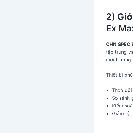
2) Gi
Ex Ma
CHN SPEC 
tập trung v
môi trường 
Thiết bị phù
Theo dõi
So sánh g
Kiểm soát
Giảm tỷ l