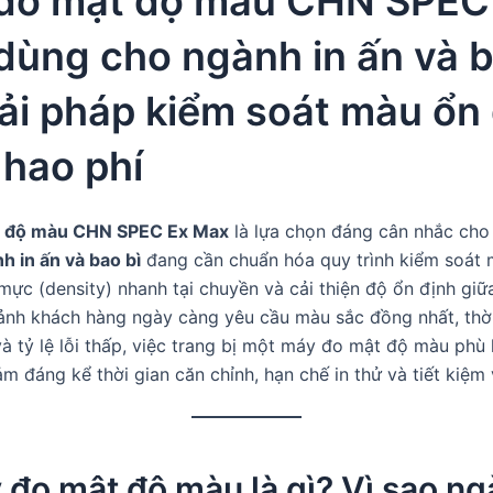
đo mật độ màu CHN SPEC
dùng cho ngành in ấn và 
iải pháp kiểm soát màu ổn 
 hao phí
 độ màu CHN SPEC Ex Max
là lựa chọn đáng cân nhắc cho
h in ấn và bao bì
đang cần chuẩn hóa quy trình kiểm soát 
mực (density) nhanh tại chuyền và cải thiện độ ổn định giữa
ảnh khách hàng ngày càng yêu cầu màu sắc đồng nhất, thời
à tỷ lệ lỗi thấp, việc trang bị một máy đo mật độ màu phù
m đáng kể thời gian căn chỉnh, hạn chế in thử và tiết kiệm 
 đo mật độ màu là gì? Vì sao ng