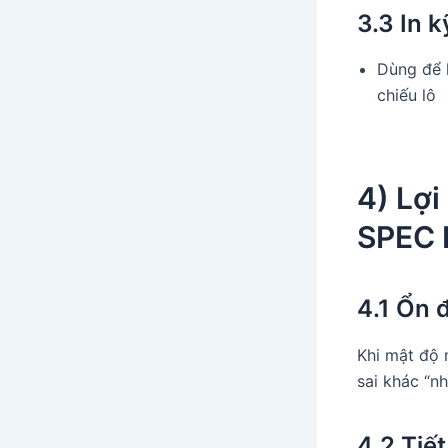
3.3 In 
Dùng để k
chiếu lô
4) Lợ
SPEC 
4.1 Ổn 
Khi mật độ
sai khác “nh
4.2 Tiế