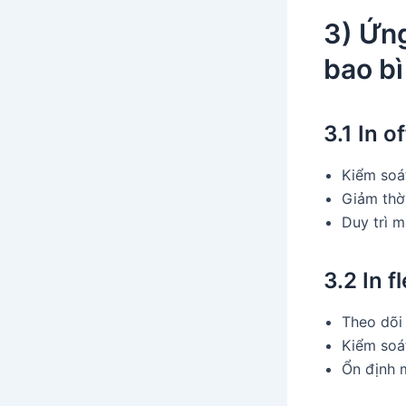
3) Ứng
bao bì
3.1 In of
Kiểm soá
Giảm thời
Duy trì 
3.2 In 
Theo dõi
Kiểm soát
Ổn định m