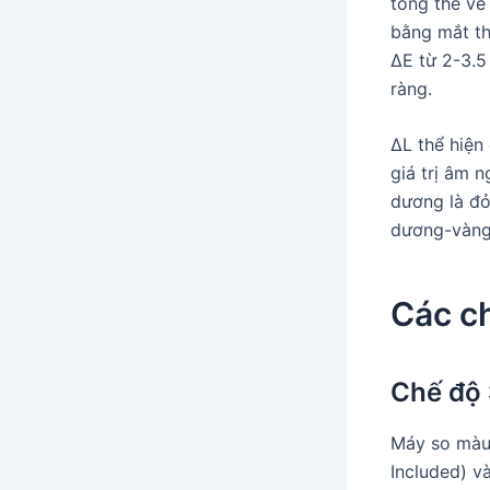
tổng thể về
bằng mắt th
ΔE từ 2-3.5 
ràng.
ΔL thể hiện
giá trị âm n
dương là đỏ
dương-vàng,
Các c
Chế độ 
Máy so màu 
Included) v