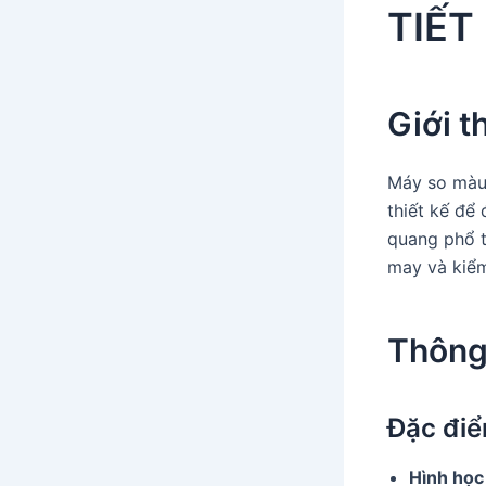
TIẾT
Giới t
Máy so màu 
thiết kế để
quang phổ ti
may và kiểm
Thông
Đặc điể
Hình học