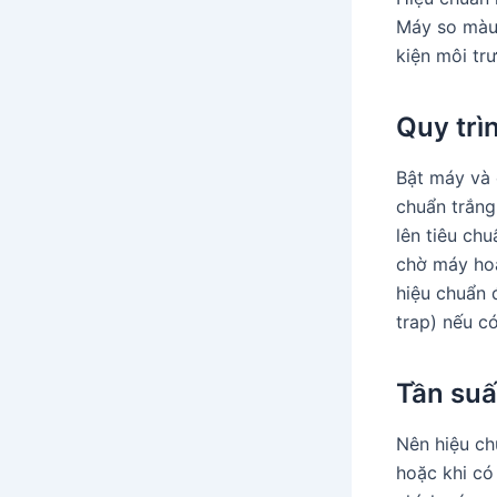
Máy so màu 
kiện môi tr
Quy trìn
Bật máy và 
chuẩn trắng
lên tiêu ch
chờ máy hoà
hiệu chuẩn 
trap) nếu có
Tần suấ
Nên hiệu ch
hoặc khi có