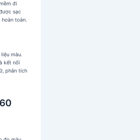
 mềm đi
 được sạc
 hoàn toàn.
liệu màu.
à kết nối
, phân tích
i60
p đo màu.