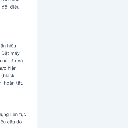
 đổi điều
uẩn hiệu
. Đặt máy
n nút đo và
hực hiện
 (black
i hoàn tất.
ụng liên tục
yêu cầu độ