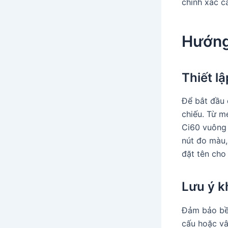
chính xác c
Hướng
Thiết l
Để bắt đầu 
chiếu. Từ m
Ci60 vuông 
nút đo màu,
đặt tên cho
Lưu ý k
Đảm bảo bề 
cấu hoặc vân