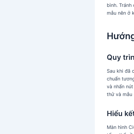
bình. Tránh
mẫu nên ở k
Hướng
Quy trì
Sau khi đã
chuẩn tương
và nhấn nút
thử và mẫu 
Hiểu kế
Màn hình Ci6