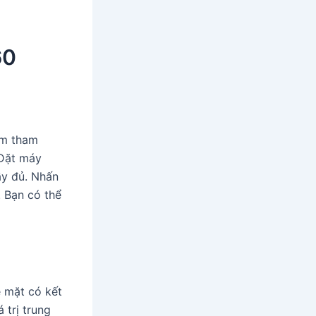
60
àm tham
 Đặt máy
ầy đủ. Nhấn
. Bạn có thể
 mặt có kết
 trị trung