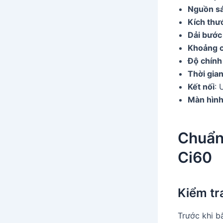
Nguồn s
Kích thư
Dải bước
Khoảng 
Độ chính
Thời gia
Kết nối
: 
Màn hìn
Chuẩn
Ci60
Kiểm tra
Trước khi b