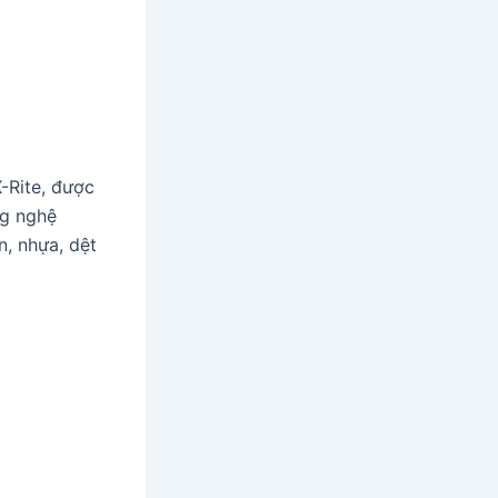
-Rite, được
ng nghệ
n, nhựa, dệt