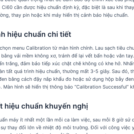
Ci60 cần được hiệu chuẩn định kỳ, đặc biệt là sau khi thay
ường, thay pin hoặc khi máy hiển thị cảnh báo hiệu chuẩn.
h hiệu chuẩn chi tiết
chọn menu Calibration từ màn hình chính. Lau sạch tiêu ch
 bằng vải mềm không xơ, tránh để lại vết bẩn hoặc vân tay
uẩn trắng, đảm bảo tiếp xúc chặt chẽ không có khe hở. Nhấ
n tất quá trình hiệu chuẩn, thường mất 3-5 giây. Sau đó, t
đen bằng cách đậy nắp khẩu đo hoặc sử dụng hộp bẫy đen
. Màn hình sẽ hiển thị thông báo “Calibration Successful” kh
t hiệu chuẩn khuyến nghị
uẩn máy ít nhất một lần mỗi ca làm việc, sau mỗi 8 giờ sử d
 sự thay đổi lớn về nhiệt độ môi trường. Đối với công việc 