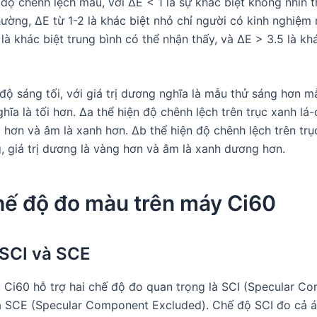
 độ chênh lệch màu, với ΔE < 1 là sự khác biệt không nhìn 
ường, ΔE từ 1-2 là khác biệt nhỏ chỉ người có kinh nghiệm 
là khác biệt trung bình có thể nhận thấy, và ΔE > 3.5 là khá
 độ sáng tối, với giá trị dương nghĩa là mẫu thử sáng hơn 
ghĩa là tối hơn. Δa thể hiện độ chênh lệch trên trục xanh lá-đ
 hơn và âm là xanh hơn. Δb thể hiện độ chênh lệch trên trụ
 giá trị dương là vàng hơn và âm là xanh dương hơn.
hế độ đo màu trên máy Ci60
SCI và SCE
Ci60 hỗ trợ hai chế độ đo quan trọng là SCI (Specular C
à SCE (Specular Component Excluded). Chế độ SCI đo cả 