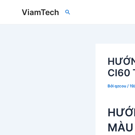
Nhảy
ViamTech
Tìm
tới
kiếm
nội
dung
HƯỚN
CI60 
Bởi
qzcou
/
19
HƯỚ
MÀU 