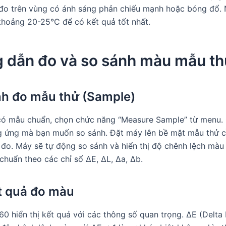
 đo trên vùng có ánh sáng phản chiếu mạnh hoặc bóng đổ. 
hoảng 20-25°C để có kết quả tốt nhất.
 dẫn đo và so sánh màu mẫu t
nh đo mẫu thử (Sample)
 có mẫu chuẩn, chọn chức năng “Measure Sample” từ menu
 ứng mà bạn muốn so sánh. Đặt máy lên bề mặt mẫu thử c
 đo. Máy sẽ tự động so sánh và hiển thị độ chênh lệch màu
chuẩn theo các chỉ số ΔE, ΔL, Δa, Δb.
t quả đo màu
0 hiển thị kết quả với các thông số quan trọng. ΔE (Delta E