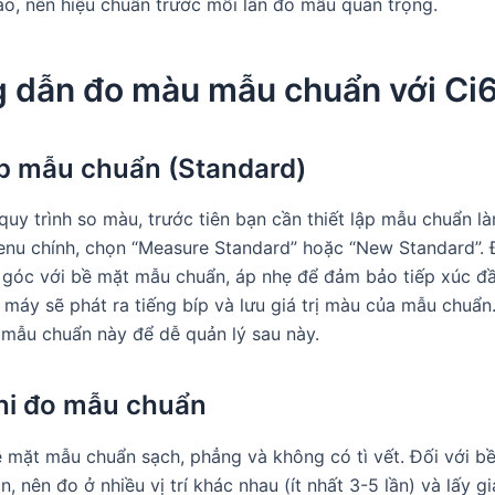
ao, nên hiệu chuẩn trước mỗi lần đo mẫu quan trọng.
 dẫn đo màu mẫu chuẩn với Ci
ập mẫu chuẩn (Standard)
quy trình so màu, trước tiên bạn cần thiết lập mẫu chuẩn l
enu chính, chọn “Measure Standard” hoặc “New Standard”.
góc với bề mặt mẫu chuẩn, áp nhẹ để đảm bảo tiếp xúc đ
 máy sẽ phát ra tiếng bíp và lưu giá trị màu của mẫu chuẩn
 mẫu chuẩn này để dễ quản lý sau này.
hi đo mẫu chuẩn
mặt mẫu chuẩn sạch, phẳng và không có tì vết. Đối với bề
, nên đo ở nhiều vị trí khác nhau (ít nhất 3-5 lần) và lấy giá