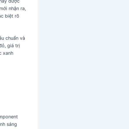
thấy được
mới nhận ra,
c biệt rõ
mẫu chuẩn và
ỏ, giá trị
c xanh
omponent
ánh sáng