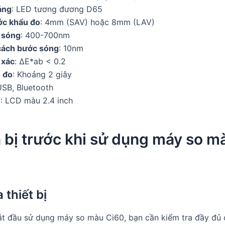
áng
: LED tương đương D65
ớc khẩu đo
: 4mm (SAV) hoặc 8mm (LAV)
 sóng
: 400-700nm
cách bước sóng
: 10nm
 xác
: ΔE*ab < 0.2
n đo
: Khoảng 2 giây
USB, Bluetooth
h
: LCD màu 2.4 inch
 bị trước khi sử dụng máy so m
 thiết bị
ắt đầu sử dụng máy so màu Ci60, bạn cần kiểm tra đầy đủ 