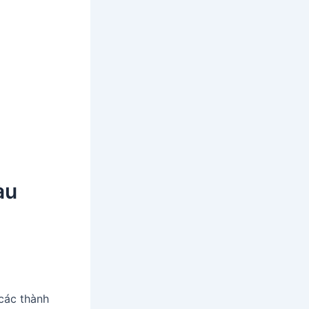
àu
các thành