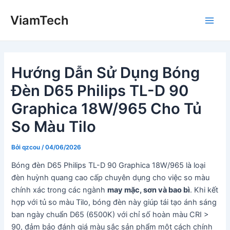
Nhảy
ViamTech
tới
Main
nội
dung
Men
Hướng Dẫn Sử Dụng Bóng
Đèn D65 Philips TL-D 90
Graphica 18W/965 Cho Tủ
So Màu Tilo
Bởi
qzcou
/
04/06/2026
Bóng đèn D65 Philips TL-D 90 Graphica 18W/965 là loại
đèn huỳnh quang cao cấp chuyên dụng cho việc so màu
chính xác trong các ngành
may mặc, sơn và bao bì
. Khi kết
hợp với tủ so màu Tilo, bóng đèn này giúp tái tạo ánh sáng
ban ngày chuẩn D65 (6500K) với chỉ số hoàn màu CRI >
90, đảm bảo đánh giá màu sắc sản phẩm một cách chính