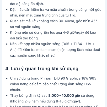
đạt độ sáng ổn định.
Đặt mẫu cần kiểm tra và mẫu chuẩn trong cùng một góc
nhìn, nền màu xám trung tính của tủ Tilo.
Quan sát mẫu ở khoảng cách 30–40cm, góc nhìn 45°
so với nguồn sáng.
Không nên sử dụng liên tục quá 4–6 giờ/ngày để kéo
dài tuổi thọ bóng.
Nên kết hợp nhiều nguồn sáng (D65 + TL84 + UV +
A…) để kiểm tra metamerism (hiện tượng lệch màu dưới
các nguồn sáng khác nhau).
4. Lưu ý quan trọng khi sử dụng
Chỉ sử dụng bóng Philips TL-D 90 Graphica 18W/965
chính hãng để đảm bảo chất lượng ánh sáng D65
chuẩn.
Thay bóng định kỳ sau
8.000 – 10.000 giờ
sử dụng
(khoảng 2–3 năm nếu dùng 8–10 giờ/ngày).
Không chạm tay trực tiếp vào bóng khi đang nóng để