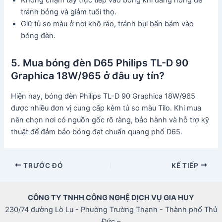
tránh bỏng và giảm tuổi thọ.
Giữ tủ so màu ở nơi khô ráo, tránh bụi bẩn bám vào
bóng đèn.
5. Mua bóng đèn D65 Philips TL-D 90
Graphica 18W/965 ở đâu uy tín?
Hiện nay, bóng đèn Philips TL-D 90 Graphica 18W/965
được nhiều đơn vị cung cấp kèm tủ so màu Tilo. Khi mua
nên chọn nơi có nguồn gốc rõ ràng, bảo hành và hỗ trợ kỹ
thuật để đảm bảo bóng đạt chuẩn quang phổ D65.
Điều
TRƯỚC ĐÓ
KẾ TIẾP
hướng
bài
CÔNG TY TNHH CÔNG NGHỆ DỊCH VỤ GIA HUY
viết
230/74 đường Lò Lu - Phường Trường Thạnh - Thành phố Thủ
Đức –