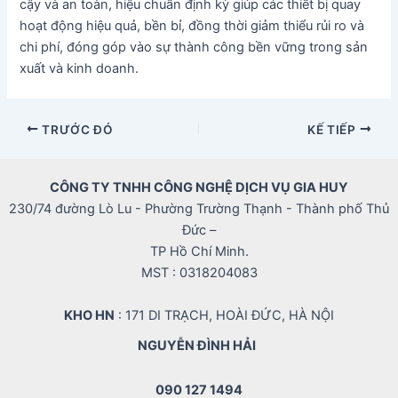
cậy và an toàn, hiệu chuẩn định kỳ giúp các thiết bị quay
hoạt động hiệu quả, bền bỉ, đồng thời giảm thiểu rủi ro và
chi phí, đóng góp vào sự thành công bền vững trong sản
xuất và kinh doanh.
Điều
TRƯỚC ĐÓ
KẾ TIẾP
hướng
bài
CÔNG TY TNHH CÔNG NGHỆ DỊCH VỤ GIA HUY
viết
230/74 đường Lò Lu - Phường Trường Thạnh - Thành phố Thủ
Đức –
TP Hồ Chí Minh.
MST : 0318204083
KHO HN
: 171 DI TRẠCH, HOÀI ĐỨC, HÀ NỘI
NGUYỄN ĐÌNH HẢI
090 127 1494