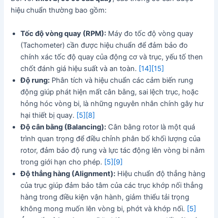
hiệu chuẩn thường bao gồm:
Tốc độ vòng quay (RPM):
Máy đo tốc độ vòng quay
(Tachometer) cần được hiệu chuẩn để đảm bảo đo
chính xác tốc độ quay của động cơ và trục, yếu tố then
chốt đánh giá hiệu suất và an toàn.
[14]
[15]
Độ rung:
Phân tích và hiệu chuẩn các cảm biến rung
động giúp phát hiện mất cân bằng, sai lệch trục, hoặc
hỏng hóc vòng bi, là những nguyên nhân chính gây hư
hại thiết bị quay.
[5]
[8]
Độ cân bằng (Balancing):
Cân bằng rotor là một quá
trình quan trọng để điều chỉnh phân bố khối lượng của
rotor, đảm bảo độ rung và lực tác động lên vòng bi nằm
trong giới hạn cho phép.
[5]
[9]
Độ thẳng hàng (Alignment):
Hiệu chuẩn độ thẳng hàng
của trục giúp đảm bảo tâm của các trục khớp nối thẳng
hàng trong điều kiện vận hành, giảm thiểu tải trọng
không mong muốn lên vòng bi, phớt và khớp nối.
[5]