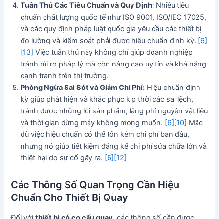
Tuân Thủ Các Tiêu Chuẩn và Quy Định:
Nhiều tiêu
chuẩn chất lượng quốc tế như ISO 9001, ISO/IEC 17025,
và các quy định pháp luật quốc gia yêu cầu các thiết bị
đo lường và kiểm soát phải được hiệu chuẩn định kỳ.
[6]
[13]
Việc tuân thủ này không chỉ giúp doanh nghiệp
tránh rủi ro pháp lý mà còn nâng cao uy tín và khả năng
cạnh tranh trên thị trường.
Phòng Ngừa Sai Sót và Giảm Chi Phí:
Hiệu chuẩn định
kỳ giúp phát hiện và khắc phục kịp thời các sai lệch,
tránh được những lỗi sản phẩm, lãng phí nguyên vật liệu
và thời gian dừng máy không mong muốn.
[6]
[10]
Mặc
dù việc hiệu chuẩn có thể tốn kém chi phí ban đầu,
nhưng nó giúp tiết kiệm đáng kể chi phí sửa chữa lớn và
thiệt hại do sự cố gây ra.
[6]
[12]
Các Thông Số Quan Trọng Cần Hiệu
Chuẩn Cho Thiết Bị Quay
Đối với
thiết bị có cơ cấu quay
, các thông số cần được