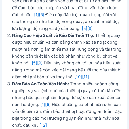
xác định mức độ chính xác của thiết bị, từ đó điều chỉnh
để đảm bảo các phép đo và hoạt động vận hành luôn
đạt chuẩn.
[1]
[6]
Điều này đặc biệt quan trọng đối với
các thông số như tốc độ vòng quay, áp suất, nhiệt độ,
lưu lượng, độ rung và độ cân bằng.
[5]
[8]
Nâng Cao Hiệu Suất và Kéo Dài Tuổi Thọ:
Thiết bị quay
được hiệu chuẩn và cân bằng chính xác sẽ hoạt động
mượt mà hơn, giảm thiểu ma sát, rung động và tải trọng
không cần thiết lên các bộ phận như vòng bi, phớt và
khớp nối.
[5]
[9]
Điều này không chỉ tối ưu hóa hiệu suất
năng lượng mà còn kéo dài đáng kể tuổi thọ của thiết bị,
giảm chi phí bảo trì và thay thế.
[10]
[11]
Đảm Bảo An Toàn Vận Hành:
Trong nhiều ngành công
nghiệp, sự sai lệch nhỏ của thiết bị quay có thể dẫn đến
những hậu quả nghiêm trọng, từ sự cố sản xuất đến tai
nạn lao động.
[1]
[6]
Hiệu chuẩn giúp phát hiện sớm các
vấn đề tiềm ẩn, đảm bảo thiết bị hoạt động an toàn, đặc
biệt trong các môi trường nguy hiểm như nhà máy hóa
chất, dầu khí.
[12]