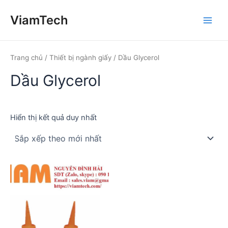
Nhảy
ViamTech
tới
Main
nội
dung
Men
Trang chủ
/
Thiết bị ngành giấy
/ Dầu Glycerol
Dầu Glycerol
Hiển thị kết quả duy nhất