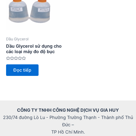
Dầu Glycerol
Dầu Glycerol sử dụng cho
các loại máy đo độ bục
Được
xếp
Đọc tiếp
hạng
0
5
sao
CÔNG TY TNHH CÔNG NGHỆ DỊCH VỤ GIA HUY
230/74 đường Lò Lu - Phường Trường Thạnh - Thành phố Thủ
Đức –
TP Hồ Chí Minh.