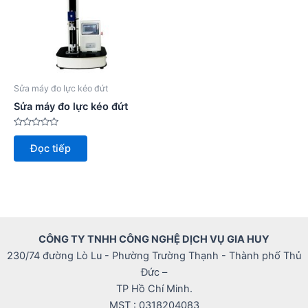
Sửa máy đo lực kéo đứt
Sửa máy đo lực kéo đứt
Được
xếp
Đọc tiếp
hạng
0
5
sao
CÔNG TY TNHH CÔNG NGHỆ DỊCH VỤ GIA HUY
230/74 đường Lò Lu - Phường Trường Thạnh - Thành phố Thủ
Đức –
TP Hồ Chí Minh.
MST : 0318204083