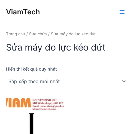
Nhảy
ViamTech
tới
Main
nội
dung
Men
Trang chủ
/
Sửa chữa
/ Sửa máy đo lực kéo đứt
Sửa máy đo lực kéo đứt
Hiển thị kết quả duy nhất