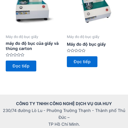
Máy đo độ bục giấy
Máy đo độ bục giấy
máy đo độ bục của giấy và
Máy đo độ bục giấy
thùng carton
Được
xếp
Được
Đọc tiếp
hạng
xếp
Đọc tiếp
0
hạng
5
0
sao
5
sao
CÔNG TY TNHH CÔNG NGHỆ DỊCH VỤ GIA HUY
230/74 đường Lò Lu - Phường Trường Thạnh - Thành phố Thủ
Đức –
TP Hồ Chí Minh.