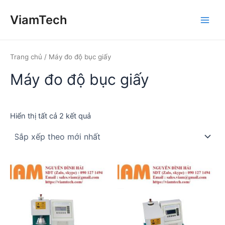
Nhảy
ViamTech
tới
Main
nội
dung
Men
Trang chủ
/ Máy đo độ bục giấy
Máy đo độ bục giấy
Đã
Hiển thị tất cả 2 kết quả
sắp
xếp
theo
mới
nhất