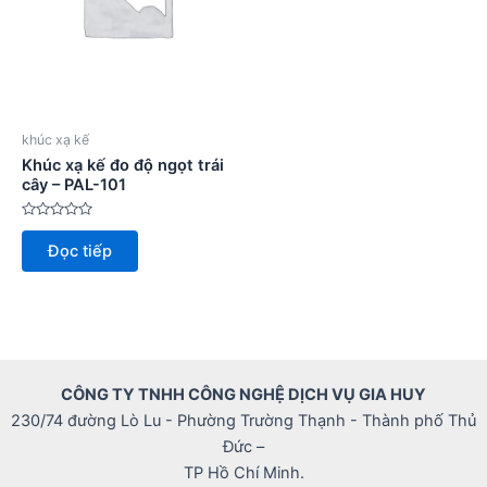
khúc xạ kế
Khúc xạ kế đo độ ngọt trái
cây – PAL-101
Được
xếp
Đọc tiếp
hạng
0
5
sao
CÔNG TY TNHH CÔNG NGHỆ DỊCH VỤ GIA HUY
230/74 đường Lò Lu - Phường Trường Thạnh - Thành phố Thủ
Đức –
TP Hồ Chí Minh.