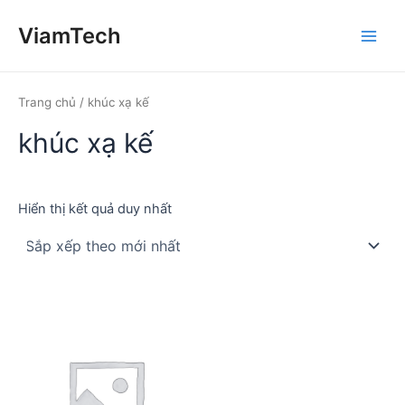
Nhảy
ViamTech
tới
Main
nội
dung
Men
Trang chủ
/ khúc xạ kế
khúc xạ kế
Hiển thị kết quả duy nhất