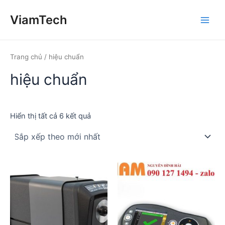
Nhảy
ViamTech
tới
Main
nội
dung
Men
Trang chủ
/ hiệu chuẩn
hiệu chuẩn
Đã
Hiển thị tất cả 6 kết quả
sắp
xếp
theo
mới
nhất