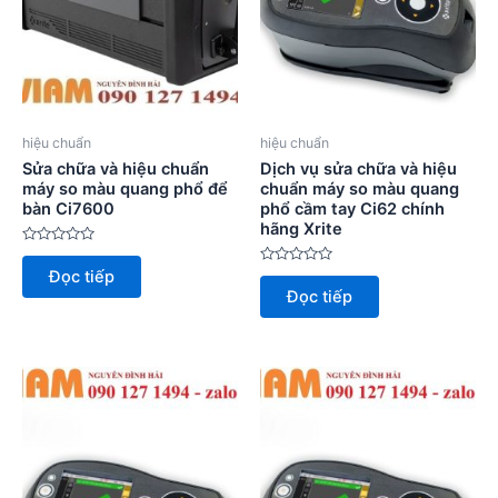
hiệu chuẩn
hiệu chuẩn
Sửa chữa và hiệu chuẩn
Dịch vụ sửa chữa và hiệu
máy so màu quang phổ để
chuẩn máy so màu quang
bàn Ci7600
phổ cầm tay Ci62 chính
hãng Xrite
Được
xếp
Được
Đọc tiếp
hạng
xếp
0
Đọc tiếp
hạng
5
0
sao
5
sao