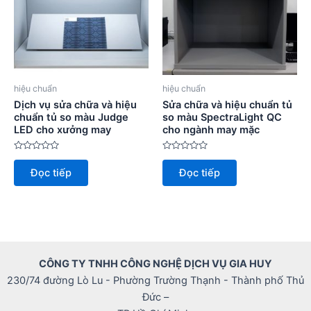
hiệu chuẩn
hiệu chuẩn
Dịch vụ sửa chữa và hiệu
Sửa chữa và hiệu chuẩn tủ
chuẩn tủ so màu Judge
so màu SpectraLight QC
LED cho xưởng may
cho ngành may mặc
Được
Được
xếp
xếp
Đọc tiếp
Đọc tiếp
hạng
hạng
0
0
5
5
sao
sao
CÔNG TY TNHH CÔNG NGHỆ DỊCH VỤ GIA HUY
230/74 đường Lò Lu - Phường Trường Thạnh - Thành phố Thủ
Đức –