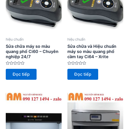
hiệu chuẩn
hiệu chuẩn
Sửa chữa máy so màu
Sửa chữa và Hiệu chuẩn
quang phổ Ci60 – Chuyên
máy so màu quang phổ
nghiệp 24/7
cầm tay Ci64 – Xrite
Được
Được
xếp
xếp
Đọc tiếp
Đọc tiếp
hạng
hạng
0
0
5
5
sao
sao