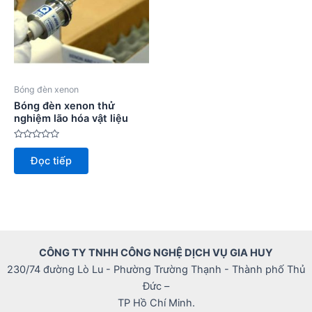
Bóng đèn xenon
Bóng đèn xenon thử
nghiệm lão hóa vật liệu
Được
xếp
Đọc tiếp
hạng
0
5
sao
CÔNG TY TNHH CÔNG NGHỆ DỊCH VỤ GIA HUY
230/74 đường Lò Lu - Phường Trường Thạnh - Thành phố Thủ
Đức –
TP Hồ Chí Minh.