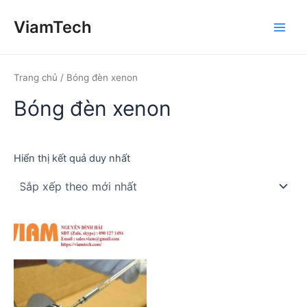
Nhảy
ViamTech
tới
Main
nội
dung
Men
Trang chủ
/ Bóng đèn xenon
Bóng đèn xenon
Hiển thị kết quả duy nhất