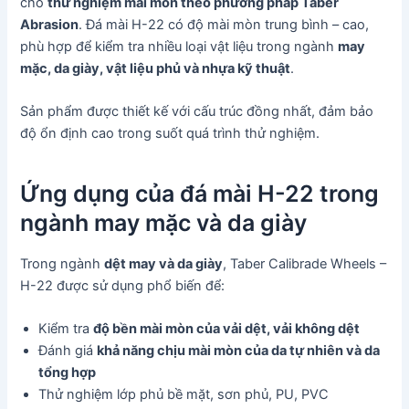
cho
thử nghiệm mài mòn theo phương pháp Taber
Abrasion
. Đá mài H-22 có độ mài mòn trung bình – cao,
phù hợp để kiểm tra nhiều loại vật liệu trong ngành
may
mặc, da giày, vật liệu phủ và nhựa kỹ thuật
.
Sản phẩm được thiết kế với cấu trúc đồng nhất, đảm bảo
độ ổn định cao trong suốt quá trình thử nghiệm.
Ứng dụng của đá mài H-22 trong
ngành may mặc và da giày
Trong ngành
dệt may và da giày
, Taber Calibrade Wheels –
H-22 được sử dụng phổ biến để:
Kiểm tra
độ bền mài mòn của vải dệt, vải không dệt
Đánh giá
khả năng chịu mài mòn của da tự nhiên và da
tổng hợp
Thử nghiệm lớp phủ bề mặt, sơn phủ, PU, PVC