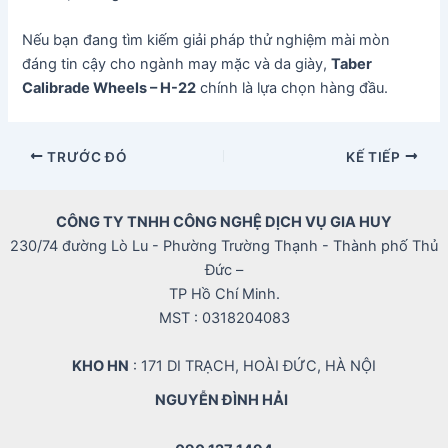
Nếu bạn đang tìm kiếm giải pháp thử nghiệm mài mòn
đáng tin cậy cho ngành may mặc và da giày,
Taber
Calibrade Wheels – H-22
chính là lựa chọn hàng đầu.
Điều
TRƯỚC ĐÓ
KẾ TIẾP
hướng
bài
CÔNG TY TNHH CÔNG NGHỆ DỊCH VỤ GIA HUY
viết
230/74 đường Lò Lu - Phường Trường Thạnh - Thành phố Thủ
Đức –
TP Hồ Chí Minh.
MST : 0318204083
KHO HN
: 171 DI TRẠCH, HOÀI ĐỨC, HÀ NỘI
NGUYỄN ĐÌNH HẢI