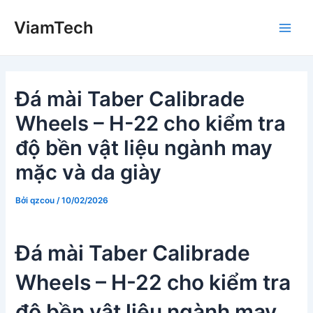
Nhảy
ViamTech
tới
Main
nội
dung
Men
Đá mài Taber Calibrade
Wheels – H-22 cho kiểm tra
độ bền vật liệu ngành may
mặc và da giày
Bởi
qzcou
/
10/02/2026
Đá mài Taber Calibrade
Wheels – H-22 cho kiểm tra
độ bền vật liệu ngành may