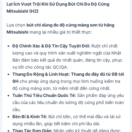
Lợi Ích Vượt Trội Khi Sử Dụng Bút Chì Đo Độ Cứng
Mitsubishi (H2)
Lựa chọn
bút chì dùng đo độ cứng màng sơn từ hãng
Mitsubishi
mang lại nhiều giá trị thiết thực:
Độ Chính Xác & Độ Tin Cậy Tuyệt Đối:
Ruột chì chất
lượng cao và quy trình sản xuất nghiêm ngặt của Nhật
Bản đảm bảo kết quả đo nhất quán, đáng tin cậy, phục
vụ tốt cho công tác QC/QA.
Thang Đo Rộng & Linh Hoạt:
Thang đo đầy đủ từ 9B tới
9H
cho phép ứng dụng trong mọi tình huống kiểm tra
độ cứng màng sơn, từ mềm nhất đến cứng nhất.
Tuân Thủ Tiêu Chuẩn Quốc Tế:
Sản phẩm đáp ứng yêu
cầu của các tiêu chuẩn đo lường độ cứng phổ biến toàn
cầu.
Bền Bỉ & Kinh Tế:
Bút chì bền, có thể mài đầu và tái sử
dụng nhiều lần, giúp tiết kiệm chi phí lâu dài.
Thao Tác Đơn Giản:
Nhân viên kỹ thuật dễ dàng được