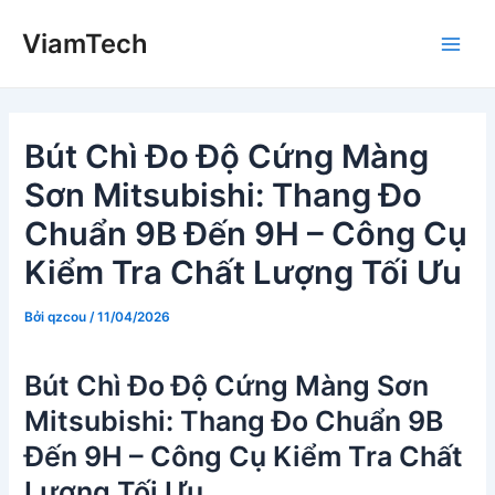
Nhảy
ViamTech
tới
Main
nội
dung
Men
Bút Chì Đo Độ Cứng Màng
Sơn Mitsubishi: Thang Đo
Chuẩn 9B Đến 9H – Công Cụ
Kiểm Tra Chất Lượng Tối Ưu
Bởi
qzcou
/
11/04/2026
Bút Chì Đo Độ Cứng Màng Sơn
Mitsubishi: Thang Đo Chuẩn 9B
Đến 9H – Công Cụ Kiểm Tra Chất
Lượng Tối Ưu