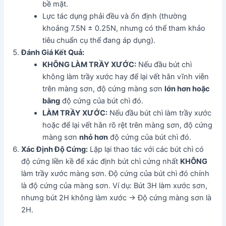
bề mặt.
Lực tác dụng phải đều và ổn định (thường
khoảng 7.5N ± 0.25N, nhưng có thể tham khảo
tiêu chuẩn cụ thể đang áp dụng).
Đánh Giá Kết Quả:
KHÔNG LÀM TRẦY XƯỚC:
Nếu đầu bút chì
không làm trầy xước hay để lại vết hằn vĩnh viễn
trên màng sơn, độ cứng màng sơn
lớn hơn hoặc
bằng
độ cứng của bút chì đó.
LÀM TRẦY XƯỚC:
Nếu đầu bút chì làm trầy xước
hoặc để lại vết hằn rõ rệt trên màng sơn, độ cứng
màng sơn
nhỏ hơn
độ cứng của bút chì đó.
Xác Định Độ Cứng:
Lặp lại thao tác với các bút chì có
độ cứng liền kề để xác định bút chì cứng nhất
KHÔNG
làm trầy xước màng sơn. Độ cứng của bút chì đó chính
là độ cứng của màng sơn. Ví dụ: Bút 3H làm xước sơn,
nhưng bút 2H không làm xước -> Độ cứng màng sơn là
2H.