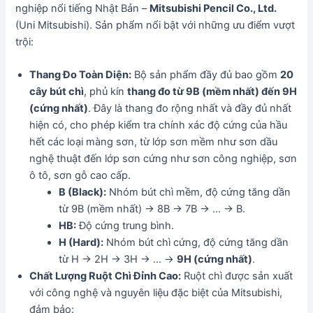
nghiệp nổi tiếng Nhật Bản –
Mitsubishi Pencil Co., Ltd.
(Uni Mitsubishi). Sản phẩm nổi bật với những ưu điểm vượt
trội:
Thang Đo Toàn Diện:
Bộ sản phẩm đầy đủ bao gồm
20
cây bút chì
, phủ kín
thang đo từ 9B (mềm nhất) đến 9H
(cứng nhất)
. Đây là thang đo rộng nhất và đầy đủ nhất
hiện có, cho phép kiểm tra chính xác độ cứng của hầu
hết các loại màng sơn, từ lớp sơn mềm như sơn dầu
nghệ thuật đến lớp sơn cứng như sơn công nghiệp, sơn
ô tô, sơn gỗ cao cấp.
B (Black):
Nhóm bút chì mềm, độ cứng tăng dần
từ 9B (mềm nhất) -> 8B -> 7B -> … -> B.
HB:
Độ cứng trung bình.
H (Hard):
Nhóm bút chì cứng, độ cứng tăng dần
từ H -> 2H -> 3H -> … ->
9H (cứng nhất)
.
Chất Lượng Ruột Chì Đỉnh Cao:
Ruột chì được sản xuất
với công nghệ và nguyên liệu đặc biệt của Mitsubishi,
đảm bảo: