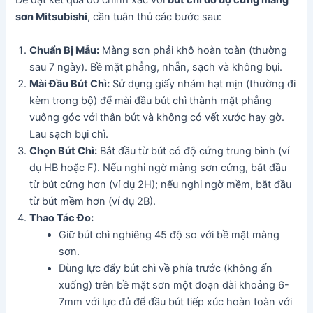
Để đạt kết quả đo chính xác với
bút chì đo độ cứng màng
sơn Mitsubishi
, cần tuân thủ các bước sau:
Chuẩn Bị Mẫu:
Màng sơn phải khô hoàn toàn (thường
sau 7 ngày). Bề mặt phẳng, nhẵn, sạch và không bụi.
Mài Đầu Bút Chì:
Sử dụng giấy nhám hạt mịn (thường đi
kèm trong bộ) để mài đầu bút chì thành mặt phẳng
vuông góc với thân bút và không có vết xước hay gờ.
Lau sạch bụi chì.
Chọn Bút Chì:
Bắt đầu từ bút có độ cứng trung bình (ví
dụ HB hoặc F). Nếu nghi ngờ màng sơn cứng, bắt đầu
từ bút cứng hơn (ví dụ 2H); nếu nghi ngờ mềm, bắt đầu
từ bút mềm hơn (ví dụ 2B).
Thao Tác Đo:
Giữ bút chì nghiêng 45 độ so với bề mặt màng
sơn.
Dùng lực đẩy bút chì về phía trước (không ấn
xuống) trên bề mặt sơn một đoạn dài khoảng 6-
7mm với lực đủ để đầu bút tiếp xúc hoàn toàn với